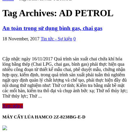
Tag Archives:
AD PETROL
An toàn trong sử dụng bình gas, chai gas
18 November, 2017
Tin tức - Sự kiện
0
Cập nhật: ngày 16/11/2017 Quá trình sản xuất chai chứa khí hóa
lỏng bằng thép (Chai LPG, chai gas, bình gas) phải thực hiện qua
nhiều công đoạn từ thiết kế mẫu chai, phê duyệt mẫu, chứng nhận
hợp quy, kiểm định, trong quá trình sản xuất phải tuân thủ nghiêm
ngặt quy định quản lý chất lượng và chế tạo, phải thực hiện đầy đủ
nội dung thử nghiệm như: Thử cơ tính; Kiểm tra bằng mắt bề mặt
các mối hàn, kiểm tra thô đại và chụp ảnh bức xạ; Thử nổ thủy lực;
Thử thủy lực; Thử ...
Xem tiếp »
MÁY CẤY LÚA HAMCO 2Z-8238BG-E-D