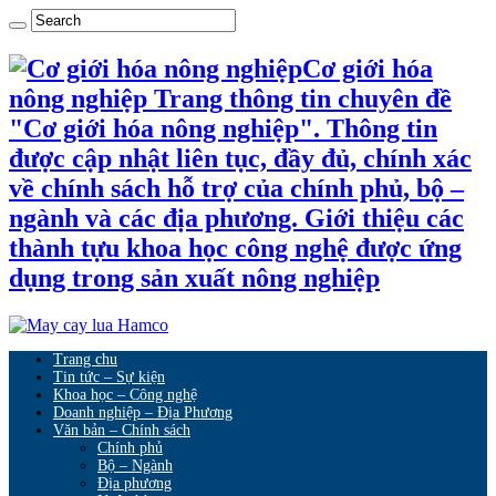
Cơ giới hóa
nông nghiệp Trang thông tin chuyên đề
"Cơ giới hóa nông nghiệp". Thông tin
được cập nhật liên tục, đầy đủ, chính xác
về chính sách hỗ trợ của chính phủ, bộ –
ngành và các địa phương. Giới thiệu các
thành tựu khoa học công nghệ được ứng
dụng trong sản xuất nông nghiệp
Trang chu
Tin tức – Sự kiện
Khoa học – Công nghệ
Doanh nghiệp – Địa Phương
Văn bản – Chính sách
Chính phủ
Bộ – Ngành
Địa phương