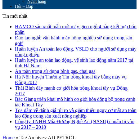
Ngân hàng
Hỏi – Đáp
Tin mới nhất
HAMCO sản xuất mẫu mới máy gieo ngô 4 hàng kết hợp bón
phân
Đào tạo nghề vận hành máy nông nghiệp sử dụng trong sân
golf
Huấn luyện An toàn lao động, VSLĐ cho người sử dụng máy
nông nghiệp
Huấn luyện an toàn lao động, vệ sinh lao động năm 2017 tại
tỉnh Hà Nam
An toàn trong sử dụng bình gas, chai gas
Hà Nội: huyện Thường Tín trồng khoai tây bằng máy vụ
Đông 2017
Thái Bình đẩy mạnh cơ giới hóa trồng khoai tây vụ Đông
2017
Bắc Giang triển khai mô hình cơ giới hóa đồng bộ trong canh
tác Khoai Tây
Tọa đàm về đánh giá rủi ro và giảm thiểu nguy cơ mất an toàn
lao động trong sản xuất nông nghiệp
Công ty TNHH Mía Đường Nghệ An (NASU) chuẩn bị vào
vụ 2017 – 2018
Home
»
Tag Archives: AD PETROL