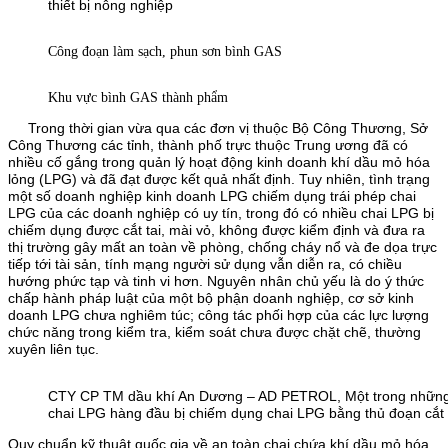
thiết bị nông nghiệp
Công đoạn làm sạch, phun sơn bình GAS
Khu vực bình GAS thành phẩm
Trong thời gian vừa qua các đơn vị thuộc Bộ Công Thương, Sở
Công Thương các tỉnh, thành phố trực thuộc Trung ương đã có
nhiều cố gắng trong quản lý hoạt động kinh doanh khí dầu mỏ hóa
lỏng (LPG) và đã đạt được kết quả nhất định. Tuy nhiên, tình trạng
một số doanh nghiệp kinh doanh LPG chiếm dụng trái phép chai
LPG của các doanh nghiệp có uy tín, trong đó có nhiều chai LPG bị
chiếm dụng được cắt tai, mài vỏ, không được kiểm định và đưa ra
thị trường gây mất an toàn về phòng, chống cháy nổ và đe dọa trực
tiếp tới tài sản, tính mạng người sử dụng vẫn diễn ra, có chiều
hướng phức tạp và tinh vi hơn. Nguyên nhân chủ yếu là do ý thức
chấp hành pháp luật của một bộ phận doanh nghiệp, cơ sở kinh
doanh LPG chưa nghiêm túc; công tác phối hợp của các lực lượng
chức năng trong kiểm tra, kiểm soát chưa được chặt chẽ, thường
xuyên liên tục.
CTY CP TM dầu khí An Dương – AD PETROL, Một trong những
chai LPG hàng đầu bị chiếm dụng chai LPG bằng thủ đoạn cắt t
Quy chuẩn kỹ thuật quốc gia về an toàn chai chứa khí dầu mỏ hóa