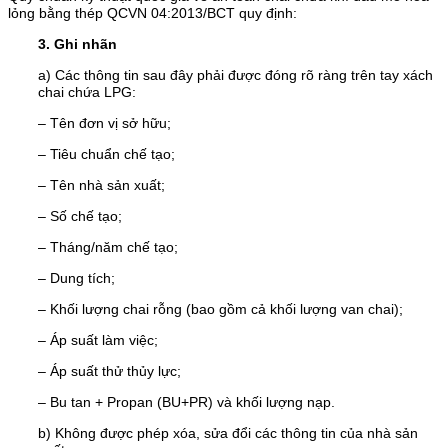
lỏng bằng thép QCVN 04:2013/BCT quy định:
3. Ghi nhãn
a) Các thông tin sau đây phải được đóng rõ ràng trên tay xách
chai chứa LPG:
– Tên đơn vị sở hữu;
– Tiêu chuẩn chế tạo;
– Tên nhà sản xuất;
– Số chế tạo;
– Tháng/năm chế tạo;
– Dung tích;
– Khối lượng chai rỗng (bao gồm cả khối lượng van chai);
– Áp suất làm việc;
– Áp suất thử thủy lực;
– Bu tan + Propan (BU+PR) và khối lượng nạp.
b) Không được phép xóa, sửa đổi các thông tin của nhà sản