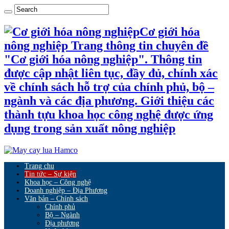
Cơ giới hóa
nông nghiệp Trang thông tin chuyên đề
"Cơ giới hóa nông nghiệp". Thông tin
được cập nhật liên tục, đầy đủ, chính xác
về chính sách hỗ trợ của chính phủ, bộ –
ngành và các địa phương. Giới thiệu các
thành tựu khoa học công nghệ được ứng
dụng trong sản xuất nông nghiệp
Trang chu
Tin tức – Sự kiện
Khoa học – Công nghệ
Doanh nghiệp – Địa Phương
Văn bản – Chính sách
Chính phủ
Bộ – Ngành
Địa phương