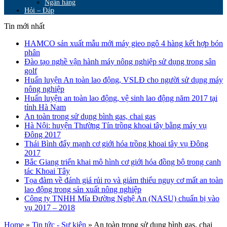
Ngân hàng
Hỏi – Đáp
Tin mới nhất
HAMCO sản xuất mẫu mới máy gieo ngô 4 hàng kết hợp bón
phân
Đào tạo nghề vận hành máy nông nghiệp sử dụng trong sân
golf
Huấn luyện An toàn lao động, VSLĐ cho người sử dụng máy
nông nghiệp
Huấn luyện an toàn lao động, vệ sinh lao động năm 2017 tại
tỉnh Hà Nam
An toàn trong sử dụng bình gas, chai gas
Hà Nội: huyện Thường Tín trồng khoai tây bằng máy vụ
Đông 2017
Thái Bình đẩy mạnh cơ giới hóa trồng khoai tây vụ Đông
2017
Bắc Giang triển khai mô hình cơ giới hóa đồng bộ trong canh
tác Khoai Tây
Tọa đàm về đánh giá rủi ro và giảm thiểu nguy cơ mất an toàn
lao động trong sản xuất nông nghiệp
Công ty TNHH Mía Đường Nghệ An (NASU) chuẩn bị vào
vụ 2017 – 2018
Home
»
Tin tức - Sự kiện
»
An toàn trong sử dụng bình gas, chai