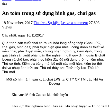
gas
An toàn trong sử dụng bình gas, chai gas
18 November, 2017
Tin tức - Sự kiện
Leave a comment
27,603
Views
Cập nhật: ngày 16/11/2017
Quá trình sản xuất chai chứa khí hóa lỏng bằng thép (Chai LPG,
chai gas, bình gas) phải thực hiện qua nhiều công đoạn từ thiết kế
mẫu chai, phê duyệt mẫu, chứng nhận hợp quy, kiểm định, trong
quá trình sản xuất phải tuân thủ nghiêm ngặt quy định quản lý chất
lượng và chế tạo, phải thực hiện đầy đủ nội dung thử nghiệm như:
Thử cơ tính; Kiểm tra bằng mắt bề mặt các mối hàn, kiểm tra thô
đại và chụp ảnh bức xạ; Thử nổ thủy lực; Thử thủy lực; Thử kín;
Thử mỏi.
Một số hình ảnh sản xuất chai LPG tại C.TY CP TM dầu khí An
Dương
Khu vực để bình Gas sau khi nhiệt luyện
Khu vực thử nghiệm bình Gas sau khi nhiệt luyện – Trung tâm