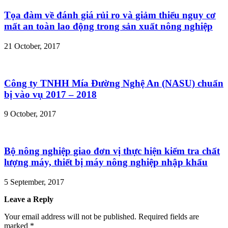
Tọa đàm về đánh giá rủi ro và giảm thiểu nguy cơ
mất an toàn lao động trong sản xuất nông nghiệp
21 October, 2017
Công ty TNHH Mía Đường Nghệ An (NASU) chuẩn
bị vào vụ 2017 – 2018
9 October, 2017
Bộ nông nghiệp giao đơn vị thực hiện kiểm tra chất
lượng máy, thiết bị máy nông nghiệp nhập khẩu
5 September, 2017
Leave a Reply
Your email address will not be published.
Required fields are
marked
*