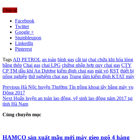
Chia sẻ
Facebook
Twitter
Google +
Stumbleupon
LinkedIn
Pinterest
Tags
AD PETROL
an toàn
bình gas
cắt tai
chai chứa khi hóa lỏng
bằng thép
Chai gas
chai LPG
chứng nhận hợp quy chai gas
CTY
CP TM dầu khí An Dương
kiểm định chai gas
mài vỏ
RST
thiết bị
nông nghiệp
thử nghiệm chai gas
Trung tâm kiểm định KTAT máy
Previous
Hà Nội: huyện Thường Tín trồng khoai tây bằng máy vụ
Đông 2017
Next
Huấn luyện an toàn lao động, vệ sinh lao động năm 2017 tại
tỉnh Hà Nam
Cùng chuyên mục
HAMCO sản xuất mẫu mới máy gieo ngô 4 hàng