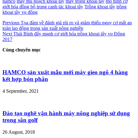
hamco
máy thu hoạch khoai tây
máy trồng khoai tây
mô hình cơ
giới hóa đồng bộ trong canh tác khoai tây
Trồng khoai tây
trồng
khoai tây vụ đông
Previous
Tọa đàm về đánh giá rủi ro và giảm thiểu nguy cơ mất an
toàn lao động trong sản xuất nông nghiệp
Next
Thái Bình đẩy mạnh cơ giới hóa trồng khoai tây vụ Đông
2017
Cùng chuyên mục
HAMCO sản xuất mẫu mới máy gieo ngô 4 hàng
kết hợp bón phân
4 September, 2021
Đào tạo nghề vận hành máy nông nghiệp sử dụng
trong sân golf
26 August, 2018