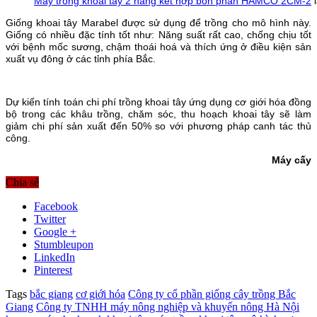
Máy trồng khoai tây 2 hàng kết hợp bón phân HAMCO 2CM-2
l
Giống khoai tây Marabel được sử dụng để trồng cho mô hình này.
Giống có nhiều đặc tính tốt như: Năng suất rất cao, chống chịu tốt
với bệnh mốc sương, chậm thoái hoá và thích ứng ở điều kiện sản
xuất vụ đông ở các tỉnh phía Bắc.
Dự kiến tính toán chi phí trồng khoai tây ứng dụng cơ giới hóa đồng
bộ trong các khâu trồng, chăm sóc, thu hoạch khoai tây sẽ làm
giảm chi phí sản xuất đến 50% so với phương pháp canh tác thủ
công.
Máy cấy
Chia sẻ
Facebook
Twitter
Google +
Stumbleupon
LinkedIn
Pinterest
Tags
bắc giang
cơ giới hóa
Công ty cổ phần giống cây trồng Bắc
Giang
Công ty TNHH máy nông nghiệp và khuyến nông Hà Nội