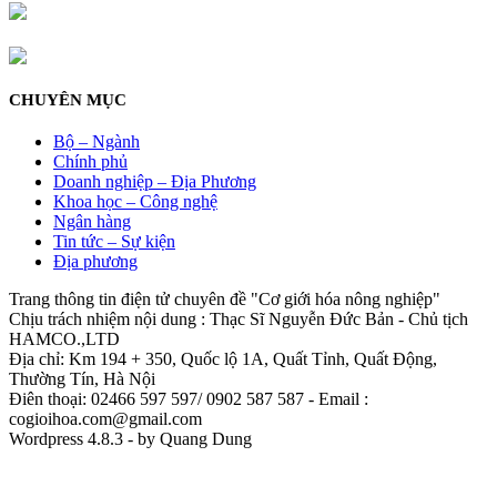
CHUYÊN MỤC
Bộ – Ngành
Chính phủ
Doanh nghiệp – Địa Phương
Khoa học – Công nghệ
Ngân hàng
Tin tức – Sự kiện
Địa phương
Trang thông tin điện tử chuyên đề "Cơ giới hóa nông nghiệp"
Chịu trách nhiệm nội dung : Thạc Sĩ Nguyễn Đức Bản - Chủ tịch
HAMCO.,LTD
Địa chỉ: Km 194 + 350, Quốc lộ 1A, Quất Tỉnh, Quất Động,
Thường Tín, Hà Nội
Điên thoại: 02466 597 597/ 0902 587 587 - Email :
cogioihoa.com@gmail.com
Wordpress 4.8.3 - by Quang Dung