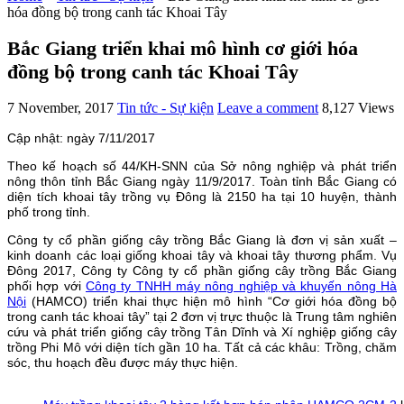
hóa đồng bộ trong canh tác Khoai Tây
Bắc Giang triển khai mô hình cơ giới hóa
đồng bộ trong canh tác Khoai Tây
7 November, 2017
Tin tức - Sự kiện
Leave a comment
8,127 Views
Cập nhật: ngày 7/11/2017
Theo kế hoạch số 44/KH-SNN của Sở nông nghiệp và phát triển
nông thôn tỉnh Bắc Giang ngày 11/9/2017. Toàn tỉnh Bắc Giang có
diện tích khoai tây trồng vụ Đông là 2150 ha tại 10 huyện, thành
phố trong tỉnh.
Công ty cổ phần giống cây trồng Bắc Giang là đơn vị sản xuất –
kinh doanh các loại giống khoai tây và khoai tây thương phẩm. Vụ
Đông 2017, Công ty Công ty cổ phần giống cây trồng Bắc Giang
phối hợp với
Công ty TNHH máy nông nghiệp và khuyến nông Hà
Nội
(HAMCO) triển khai thực hiện mô hình “Cơ giới hóa đồng bộ
trong canh tác khoai tây” tại 2 đơn vị trực thuộc là Trung tâm nghiên
cứu và phát triển giống cây trồng Tân Dĩnh và Xí nghiệp giống cây
trồng Phi Mô với diện tích gần 10 ha. Tất cả các khâu: Trồng, chăm
sóc, thu hoạch đều được máy thực hiện.