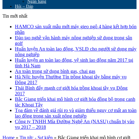
Ngân hàng
Hỏi – Đáp
Tin mới nhất
HAMCO sản xuất mẫu mới máy gieo ngô 4 hàng kết hợp bón
phân
Đào tạo nghề vận hành máy nông nghiệp sử dụng trong sân
golf
Huấn luyện An toàn lao động, VSLĐ cho người sử dụng máy
nông nghiệp
Huấn luyện an toàn lao động, vệ sinh lao động năm 2017 tại
tỉnh Hà Nam
An toàn trong sử dụng bình gas, chai gas
Hà Nội: huyện Thường Tín trồng khoai tây bằng máy vụ
Đông 2017
Thái Bình đẩy mạnh cơ giới hóa trồng khoai tây vụ Đông
2017
Bắc Giang triển khai mô hình cơ giới hóa đồng bộ trong canh
tác Khoai Tây
Tọa đàm về đánh giá rủi ro và giảm thiểu nguy cơ mất an toàn
lao động trong sản xuất nông nghiệp
Công ty TNHH Mía Đường Nghệ An (NASU) chuẩn bị vào
vụ 2017 – 2018
Home
»
Tin tức - Sự kiện
»
Bắc Giang triển khai mô hình cơ giới