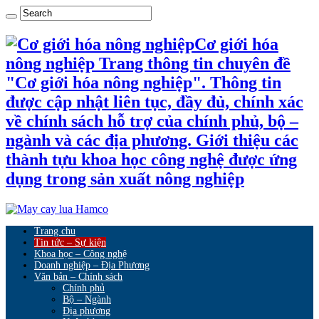
Cơ giới hóa
nông nghiệp Trang thông tin chuyên đề
"Cơ giới hóa nông nghiệp". Thông tin
được cập nhật liên tục, đầy đủ, chính xác
về chính sách hỗ trợ của chính phủ, bộ –
ngành và các địa phương. Giới thiệu các
thành tựu khoa học công nghệ được ứng
dụng trong sản xuất nông nghiệp
Trang chu
Tin tức – Sự kiện
Khoa học – Công nghệ
Doanh nghiệp – Địa Phương
Văn bản – Chính sách
Chính phủ
Bộ – Ngành
Địa phương