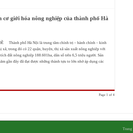
h cơ giới hóa nông nghiệp của thành phố Hà
 Thành phố Hà Nội là trung tâm chính trị – hành chính – kinh
hị xã, trong đó có 22 quận, huyện, thị xã sản xuất nông nghiệp với
 tích đất nông nghiệp 188.601ha, dân số trên 6,5 triệu người. Sản
ăm gần đây đã đạt được những thành tựu to lớn nhờ áp dụng các
Page 1 of 4
Trang 