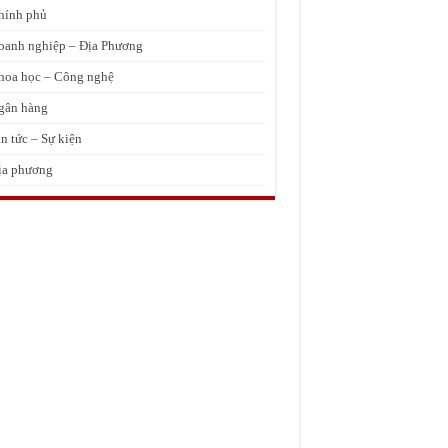
hính phủ
oanh nghiệp – Địa Phương
hoa học – Công nghệ
gân hàng
in tức – Sự kiện
ịa phương