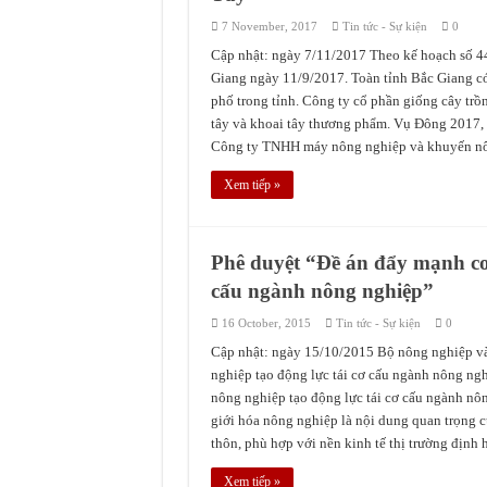
7 November, 2017
Tin tức - Sự kiện
0
Cập nhật: ngày 7/11/2017 Theo kế hoạch số 4
Giang ngày 11/9/2017. Toàn tỉnh Bắc Giang có 
phố trong tỉnh. Công ty cổ phần giống cây trồ
tây và khoai tây thương phẩm. Vụ Đông 2017, 
Công ty TNHH máy nông nghiệp và khuyến nôn
Xem tiếp »
Phê duyệt “Đề án đẩy mạnh cơ 
cấu ngành nông nghiệp”
16 October, 2015
Tin tức - Sự kiện
0
Cập nhật: ngày 15/10/2015 Bộ nông nghiệp và
nghiệp tạo động lực tái cơ cấu ngành nông ngh
nông nghiệp tạo động lực tái cơ cấu ngành n
giới hóa nông nghiệp là nội dung quan trọng c
thôn, phù hợp với nền kinh tế thị trường định h
Xem tiếp »