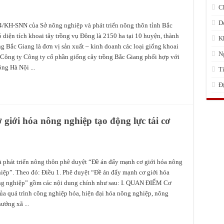
C
D
4/KH-SNN của Sở nông nghiệp và phát triển nông thôn tỉnh Bắc
diện tích khoai tây trồng vụ Đông là 2150 ha tại 10 huyện, thành
K
ng Bắc Giang là đơn vị sản xuất – kinh doanh các loại giống khoai
N
Công ty Công ty cổ phần giống cây trồng Bắc Giang phối hợp với
g Hà Nội ...
T
Đ
giới hóa nông nghiệp tạo động lực tái cơ
 phát triển nông thôn phê duyệt “Đề án đẩy mạnh cơ giới hóa nông
iệp”. Theo đó: Điều 1. Phê duyệt “Đề án đẩy mạnh cơ giới hóa
ông nghiệp” gồm các nội dung chính như sau: I. QUAN ĐIỂM Cơ
ủa quá trình công nghiệp hóa, hiện đại hóa nông nghiệp, nông
ướng xã ...