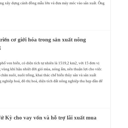
ng xây dựng cánh đồng mẫu lớn và đưa máy móc vào sản xuất. Ông
riển cơ giới hóa trong sản xuất nông
g
hố ven biển, có diện tích tự nhiên là 1519,2 km2, với 15 đơn vị
vùng khí hậu nhiệt đới gió mùa, nóng ẩm, nên thuận lợi cho việc
 chăn nuôi, nuôi trồng, khai thác chế biến thủy sản và sản xuất
nghiệp hoá, đô thị hoá, diện tích đất nông nghiệp thu hẹp dần để
 Kỳ cho vay vốn và hỗ trợ lãi xuất mua