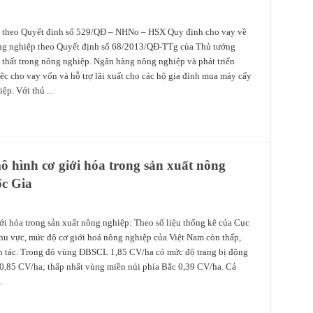
y theo Quyết định số 529/QĐ – NHNo – HSX Quy định cho vay về
nông nghiệp theo Quyết định số 68/2013/QĐ-TTg của Thủ tướng
 thất trong nông nghiệp. Ngân hàng nông nghiệp và phát triển
ệc cho vay vốn và hỗ trợ lãi xuất cho các hộ gia đình mua máy cấy
ệp. Với thủ ...
ô hình cơ giới hóa trong sản xuất nông
c Gia
ới hóa trong sản xuất nông nghiệp: Theo số liệu thống kê của Cục
u vực, mức độ cơ giới hoá nông nghiệp của Việt Nam còn thấp,
nh tác. Trong đó vùng ĐBSCL 1,85 CV/ha có mức độ trang bị động
0,85 CV/ha; thấp nhất vùng miền núi phía Bắc 0,39 CV/ha. Cả
.