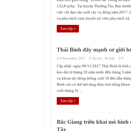
Tọa đàm về đánh giá rủi ro và 
132,8 tạ/ha. Tại huyện Thường Tín, Ban thườ
việc chỉ đạo sản xuất cây vụ đông năm 2017- 
Công ty TNHH Mía Đường Nghệ
vụ phụ trách cụm, huyện uỷ viên phụ trách xã, k
Xem tiếp »
Thái Bình đẩy mạnh cơ giới h
8 November, 2017
Tin tức - Sự kiện
0
Cập nhật: ngày 09/11/2017 Thái Bình là tỉnh có
kéo dài từ tháng 10 năm trước đến tháng 3 năm
vụ khoai tây đông (trồng cuối 10 đến đầu thán
Bình còn có thể mở rộng diện tích trồng khoai
cuối tháng 3). ...
Xem tiếp »
Bắc Giang triển khai mô hình 
Tây