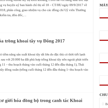
giảm thiểu nguy cơ mất an toàn lao động trong sản xuất nông nghiệp
ng vụ huyện uỷ ban hành chỉ thị số 18 – CT/HU ngày 09/9/2017 về
MÁY
2018, phân công, giao nhiệm vụ cho các đồng chí Uỷ viên Thường
 An (NASU) chuẩn bị vào vụ 2017 – 2018
iểm tra, đôn đốc, ...
óa trồng khoai tây vụ Đông 2017
 tiềm năng sản xuất khoai tây rất lớn do đặc thù có thời tiết lạnh
 sau với 20.000 ha đất phù hợp trồng khoai tây nên ngoài phát triển
g 11 – thu hoạch tháng vào cuối tháng 12 đến đầu tháng 1), Thái
 tây đông xuân (trồng cuối tháng 12 đến đầu tháng 1- thu hoạch vào
CHU
cơ giới hóa đồng bộ trong canh tác Khoai
B