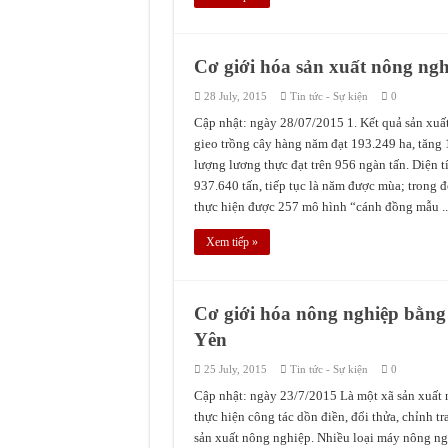
Cơ giới hóa sản xuất nông ng
28 July, 2015
Tin tức - Sự kiện
0
Cập nhật: ngày 28/07/2015 1. Kết quả sản xuất 
gieo trồng cây hàng năm đạt 193.249 ha, tăng 
lượng lương thực đạt trên 956 ngàn tấn. Diện t
937.640 tấn, tiếp tục là năm được mùa; trong 
thực hiện được 257 mô hình “cánh đồng mẫu ..
Xem tiếp »
Cơ giới hóa nông nghiệp bằ
Yên
25 July, 2015
Tin tức - Sự kiện
0
Cập nhật: ngày 23/7/2015 Là một xã sản xuất
thực hiện công tác dồn điền, đổi thửa, chỉnh tr
sản xuất nông nghiệp. Nhiều loại máy nông ng