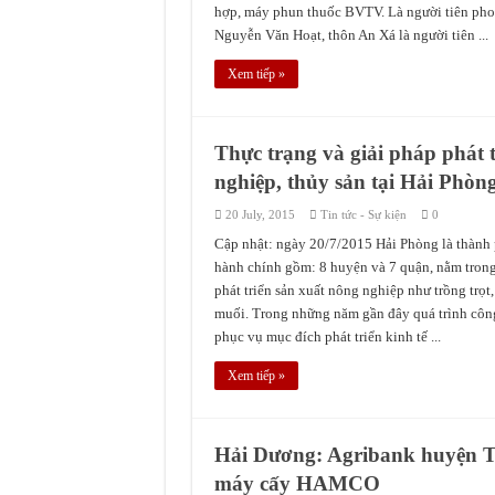
hợp, máy phun thuốc BVTV. Là người tiên pho
Nguyễn Văn Hoạt, thôn An Xá là người tiên ...
Xem tiếp »
Thực trạng và giải pháp phát t
nghiệp, thủy sản tại Hải Phòn
20 July, 2015
Tin tức - Sự kiện
0
Cập nhật: ngày 20/7/2015 Hải Phòng là thành p
hành chính gồm: 8 huyện và 7 quận, nằm trong 
phát triển sản xuất nông nghiệp như trồng trọt,
muối. Trong những năm gần đây quá trình công 
phục vụ mục đích phát triển kinh tế ...
Xem tiếp »
Hải Dương: Agribank huyện Tứ
máy cấy HAMCO