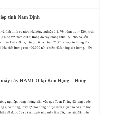
hiệp tỉnh Nam Định
và tình hình cơ giới hóa nông nghiệp 1.1. Về trồng trọt – Diện tích
1,1% so với năm 2013; trong đó cây lương thực 159.265 ha, sản
ích lúa 154.959 ha, năng suất cả năm 121,27 tạ/ha, sản lượng lúa
đó lúa chất lượng cao 400.000 tấn, chiếm 43% tổng sản lượng. – Đã
.
ng máy cấy HAMCO tại Kim Động – Hưng
 nông nghiệp, trong những năm vừa qua Toàn Thắng đã từng bước
ang giao thông, thủy lợi nội đồng để tạo điều kiện cho cơ giới hóa
hiệp đã được đưa và sản xuất như máy làm đất, máy gặt đập liên