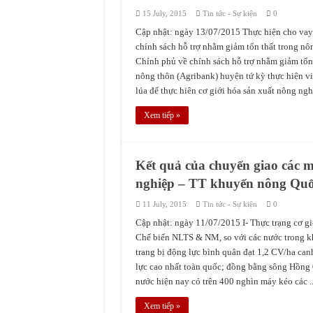
15 July, 2015
Tin tức - Sự kiện
0
Cập nhật: ngày 13/07/2015 Thực hiện cho va
chính sách hỗ trợ nhằm giảm tổn thất trong 
Chính phủ về chính sách hỗ trợ nhằm giảm tổn
nông thôn (Agribank) huyện tứ kỳ thực hiện vi
lúa để thực hiên cơ giới hóa sản xuất nông nghi
Xem tiếp »
Kết quả của chuyển giao các m
nghiệp – TT khuyến nông Quố
11 July, 2015
Tin tức - Sự kiện
0
Cập nhật: ngày 11/07/2015 I- Thực trạng cơ gi
Chế biến NLTS & NM, so với các nước trong kh
trang bị động lực bình quân đạt 1,2 CV/ha ca
lực cao nhất toàn quốc; đồng bằng sông Hồng 
nước hiện nay có trên 400 nghìn máy kéo các ..
Xem tiếp »