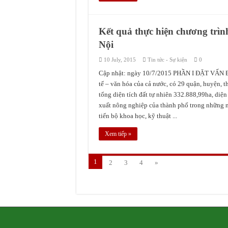
Kết quả thực hiện chương trìn
Nội
10 July, 2015
Tin tức - Sự kiện
0
Cập nhật: ngày 10/7/2015 PHẦN I ĐẶT VẤN ĐỀ
tế – văn hóa của cả nước, có 29 quận, huyện, t
tổng diện tích đất tự nhiên 332.888,99ha, diện
xuất nông nghiệp của thành phố trong những n
tiến bộ khoa học, kỹ thuật ...
Xem tiếp »
1
2
3
4
»