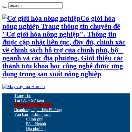
Cơ giới hóa
nông nghiệp Trang thông tin chuyên đề
"Cơ giới hóa nông nghiệp". Thông tin
được cập nhật liên tục, đầy đủ, chính xác
về chính sách hỗ trợ của chính phủ, bộ –
ngành và các địa phương. Giới thiệu các
thành tựu khoa học công nghệ được ứng
dụng trong sản xuất nông nghiệp
Trang chu
Tin tức – Sự kiện
Khoa học – Công nghệ
Doanh nghiệp – Địa Phương
Văn bản – Chính sách
Chính phủ
Bộ – Ngành
Địa phương