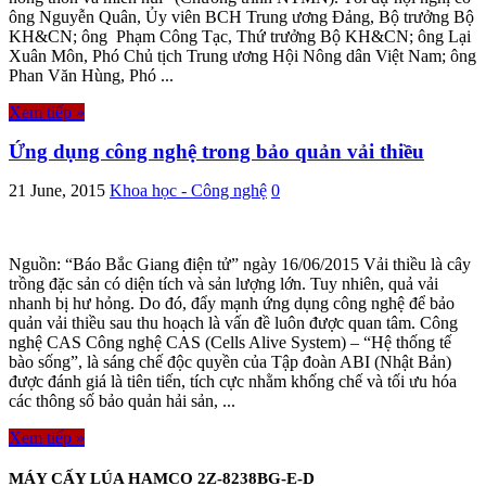
ông Nguyễn Quân, Ủy viên BCH Trung ương Đảng, Bộ trưởng Bộ
KH&CN; ông Phạm Công Tạc, Thứ trưởng Bộ KH&CN; ông Lại
Xuân Môn, Phó Chủ tịch Trung ương Hội Nông dân Việt Nam; ông
Phan Văn Hùng, Phó ...
Xem tiếp »
Ứng dụng công nghệ trong bảo quản vải thiều
21 June, 2015
Khoa học - Công nghệ
0
Nguồn: “Báo Bắc Giang điện tử” ngày 16/06/2015 Vải thiều là cây
trồng đặc sản có diện tích và sản lượng lớn. Tuy nhiên, quả vải
nhanh bị hư hỏng. Do đó, đẩy mạnh ứng dụng công nghệ để bảo
quản vải thiều sau thu hoạch là vấn đề luôn được quan tâm. Công
nghệ CAS Công nghệ CAS (Cells Alive System) – “Hệ thống tế
bào sống”, là sáng chế độc quyền của Tập đoàn ABI (Nhật Bản)
được đánh giá là tiên tiến, tích cực nhằm khống chế và tối ưu hóa
các thông số bảo quản hải sản, ...
Xem tiếp »
MÁY CẤY LÚA HAMCO 2Z-8238BG-E-D