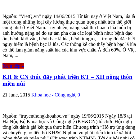
Nguồn: “VietQ.vn” ngày 14/06/2015 Từ lâu nay ở Việt Nam, lúa là
một trong những loại cây lương thực quan trọng nhất trên thế giới
cũng như ở Việt Nam. Tuy nhiên, năng suất thu hoạch lúa luôn bị
ảnh hưởng nặng nề do sự tàn phá của các loại bệnh như: bệnh đạo
ôn, bệnh khô vằn, bệnh bạc lá lúa, bệnh tungro,… trong đó đặc biệt
nguy hiểm là bệnh bạc lá lúa. Các thống kê cho thấy bệnh bạc lá lúa
có thể làm giảm năng suất lúa của khu vực châu Á đến 60%. Ở Việt
Nam, ...
Xem tiếp »
KH & CN thúc đẩy phát triển KT – XH nông thôn
miền núi
21 June, 2015
Khoa học - Công nghệ
0
Nguồn: “truyenthongkhoahoc.vn” ngày 19/06/2015 Ngày 18/6 tại
Hà Nội, Bộ Khoa học và Công nghệ (KH&CN) tổ chức Hội nghị
tổng kết đánh giá kết quả thực hiện Chương trình “Hỗ trợ ứng dụng
và chuyển giao tiến bộ KH&CN phục vụ phát triển kinh tế xã hội
nông thôn và miền núi” (Chương trình NTMN). Tới dự hội nghị có