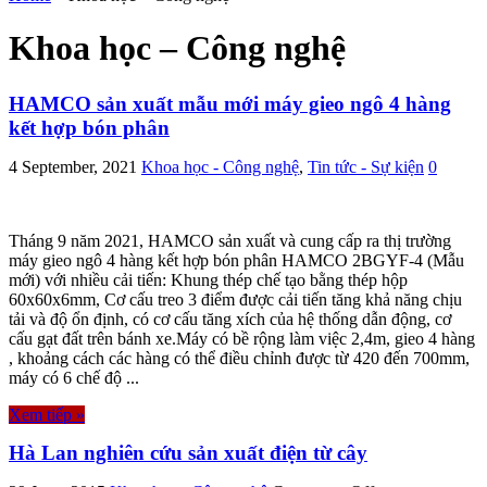
Khoa học – Công nghệ
HAMCO sản xuất mẫu mới máy gieo ngô 4 hàng
kết hợp bón phân
4 September, 2021
Khoa học - Công nghệ
,
Tin tức - Sự kiện
0
Tháng 9 năm 2021, HAMCO sản xuất và cung cấp ra thị trường
máy gieo ngô 4 hàng kết hợp bón phân HAMCO 2BGYF-4 (Mẫu
mới) với nhiều cải tiến: Khung thép chế tạo bằng thép hộp
60x60x6mm, Cơ cấu treo 3 điểm được cải tiến tăng khả năng chịu
tải và độ ổn định, có cơ cấu tăng xích của hệ thống dẫn động, cơ
cấu gạt đất trên bánh xe.Máy có bề rộng làm việc 2,4m, gieo 4 hàng
, khoảng cách các hàng có thể điều chỉnh được từ 420 đến 700mm,
máy có 6 chế độ ...
Xem tiếp »
Hà Lan nghiên cứu sản xuất điện từ cây