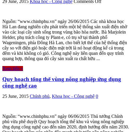
on
29 June, 2015
Khoa học - Công nghệ
Comments Off
Hà
Lan
nghiên
Nguồn: “www.chinhphu.vn” ngày 26/06/2015 Các nhà khoa học
cứu
Hà Lan đang nghiên cứu phát triển một hệ thống sản xuất điện nhờ
sản
vào các loại cây sinh sống trong vùng bão hòa nước. Bà Marjolein
xuất
Helder, phụ trách công ty Plant-e, có trụ sở tại thành phố
điện
Wageningen, phía Đông Hà Lan, cho biết lợi thế của hệ thống điện
từ
cây so với điện gió hoặc điện mặt trời là nó hoạt động kể cả trong
cây
đêm và khi không có gió. Công nghệ này liên quan đến quy trình
quang hợp, thông qua đó cây sản xuất ra chất hữu ...
Xem tiếp »
Quy hoạch tổng thể vùng nông nghiệp ứng dụng
công nghệ cao
25 June, 2015
Chính phủ
,
Khoa học - Công nghệ
0
Nguồn: “www.chinhphu.vn” ngày 06/06/2015 Thủ tướng Chính
phủ vừa phê duyệt Quy hoạch tổng thể khu và vùng nông nghiệp
ứng dụng công nghệ cao đến năm 2020, định hướng đến năm 2030.