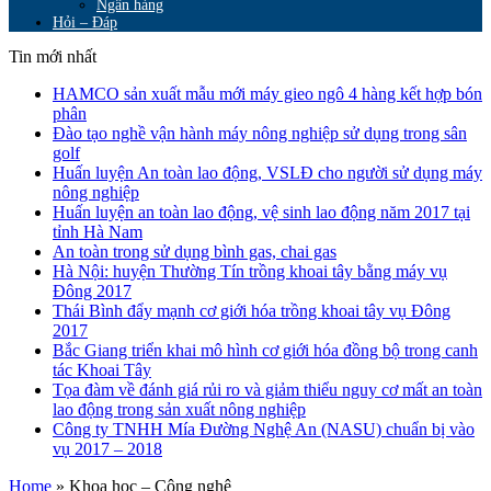
Ngân hàng
Hỏi – Đáp
Tin mới nhất
HAMCO sản xuất mẫu mới máy gieo ngô 4 hàng kết hợp bón
phân
Đào tạo nghề vận hành máy nông nghiệp sử dụng trong sân
golf
Huấn luyện An toàn lao động, VSLĐ cho người sử dụng máy
nông nghiệp
Huấn luyện an toàn lao động, vệ sinh lao động năm 2017 tại
tỉnh Hà Nam
An toàn trong sử dụng bình gas, chai gas
Hà Nội: huyện Thường Tín trồng khoai tây bằng máy vụ
Đông 2017
Thái Bình đẩy mạnh cơ giới hóa trồng khoai tây vụ Đông
2017
Bắc Giang triển khai mô hình cơ giới hóa đồng bộ trong canh
tác Khoai Tây
Tọa đàm về đánh giá rủi ro và giảm thiểu nguy cơ mất an toàn
lao động trong sản xuất nông nghiệp
Công ty TNHH Mía Đường Nghệ An (NASU) chuẩn bị vào
vụ 2017 – 2018
Home
»
Khoa học – Công nghệ