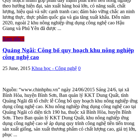
Quy hoạch nhằm góp phần đẩy mạnh phát triển nền nông nghiệp
theo hướng hiện đại, sản xuất hàng hoá lớn, có năng suất, chất
lượng, hiệu quả và sức cạnh tranh cao; đảm bảo vững chắc an ninh
lương thực, thực phẩm quốc gia và gia tăng xuất khẩu. Đến năm
2020, ngoài 2 khu nông nghiệp ứng dụng công nghệ cao Hậu
Giang và Phú Yên đã được ...
Xem tiếp »
Quảng Ngãi: Công bố quy hoạch khu nông nghiệp
công nghệ cao
25 June, 2015
Khoa học - Công nghệ
0
Nguồn: “www.chinhphu.vn” ngày 24/06/2015 Sáng 24/6, tại xã
Bình Hòa, huyện Bình Sơn, Ban quản lý KKT Dung Quất, tỉnh
Quảng Ngãi đã tổ chức lễ Công bố quy hoạch khu nông nghiệp ứng
dụng công nghệ cao. Khu nông nghiệp ứng dụng công nghệ cao tại
Quảng Ngãi có diện tích 190 ha, thuộc xã Bình Hòa, huyện Bình
Sơn. Theo Ban quản lý KKT Dung Quất, khu nông nghiệp ứng
dụng công nghệ cao sẽ áp dụng quy trình công nghệ tiên tiến trong
sản xuất giống, sản xuất thương phẩm có chất lượng cao, giá trị lớn,
phục ...