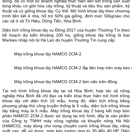
đông, đã có một số doanh nghiệp thực hiện liên kết trong sản xuất
từng khâu cơ giới hóa cây trồng, kỹ thuật và tiêu thụ sản phẩm, kỹ
thuật và củ giống khoai tây. Cụ thể: Mô hình khoai tây theo chương
trình liên kết 4 nhà, hỗ trợ 50% giá giống, định mức 50kg/sào cho
các xã ở xã Tô Hiệu, Dũng Tiến, Hòa Bình.
Diện tích trồng khoai tây vụ Đông 2017 của huyện Thường Tín theo
kế hoạch dự kiến khoảng 100 ha, giống khoai tây trồng là loại
Markies nhập nội từ Hà Lan do huyện Thường Tín cung cấp.
Máy trồng khoai tây HAMCO 2CM-2
Máy trồng khoai tây HAMCO 2CM-2 lắp liên hợp trên máy kéo 
Máy trồng khoai tây HAMCO 2CM-2 làm việc trên đồng
Tại mô hình trồng khoai tây tại xã Hòa Bình, hợp tác xã nông
nghiệp Hòa Bình đã chỉ đạo và triển khai thực hiện mô hình trồng
khoai tây với diện tích 10 mẫu, trong đó: diện tích trồng bằng
phương pháp thủ công truyền thống là 5 mẫu, diện tích trồng khoai
tây bằng máy là 5 mẫu. Máy trồng khoai tây 2 hàng kết hợp bón
phân HAMCO 2CM-2 được sử dụng tại mô hình, đây là sản phẩm
của Công ty TNHH máy nông nghiệp và khuyến nông Hà Nội
(HAMCO), máy dùng cho vùng chuyên canh trồng khoai tây, năng
suất cao, dễ sử dụng, máy kéo tương ứng từ 30 đến 40 HP. Diện