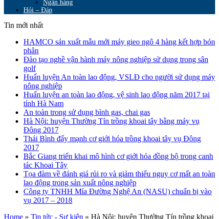
Ngân hàng
Hỏi – Đáp
Tin mới nhất
HAMCO sản xuất mẫu mới máy gieo ngô 4 hàng kết hợp bón
phân
Đào tạo nghề vận hành máy nông nghiệp sử dụng trong sân
golf
Huấn luyện An toàn lao động, VSLĐ cho người sử dụng máy
nông nghiệp
Huấn luyện an toàn lao động, vệ sinh lao động năm 2017 tại
tỉnh Hà Nam
An toàn trong sử dụng bình gas, chai gas
Hà Nội: huyện Thường Tín trồng khoai tây bằng máy vụ
Đông 2017
Thái Bình đẩy mạnh cơ giới hóa trồng khoai tây vụ Đông
2017
Bắc Giang triển khai mô hình cơ giới hóa đồng bộ trong canh
tác Khoai Tây
Tọa đàm về đánh giá rủi ro và giảm thiểu nguy cơ mất an toàn
lao động trong sản xuất nông nghiệp
Công ty TNHH Mía Đường Nghệ An (NASU) chuẩn bị vào
vụ 2017 – 2018
Home
»
Tin tức - Sự kiện
»
Hà Nội: huyện Thường Tín trồng khoai