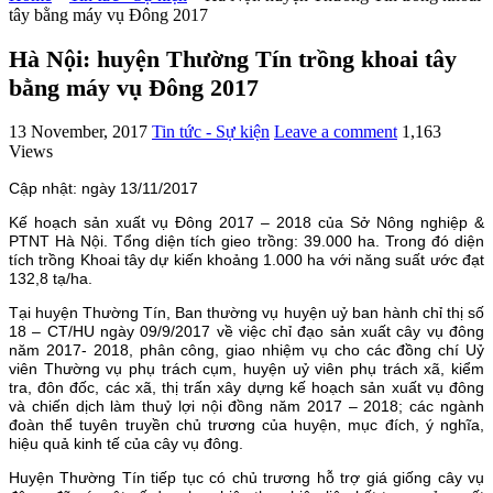
tây bằng máy vụ Đông 2017
Hà Nội: huyện Thường Tín trồng khoai tây
bằng máy vụ Đông 2017
13 November, 2017
Tin tức - Sự kiện
Leave a comment
1,163
Views
Cập nhật: ngày 13/11/2017
Kế hoạch sản xuất vụ Đông 2017 – 2018 của Sở Nông nghiệp &
PTNT Hà Nội. Tổng diện tích gieo trồng: 39.000 ha. Trong đó diện
tích trồng Khoai tây dự kiến khoảng 1.000 ha với năng suất ước đạt
132,8 tạ/ha.
Tại huyện Thường Tín, Ban thường vụ huyện uỷ ban hành chỉ thị số
18 – CT/HU ngày 09/9/2017 về việc chỉ đạo sản xuất cây vụ đông
năm 2017- 2018, phân công, giao nhiệm vụ cho các đồng chí Uỷ
viên Thường vụ phụ trách cụm, huyện uỷ viên phụ trách xã, kiểm
tra, đôn đốc, các xã, thị trấn xây dựng kế hoạch sản xuất vụ đông
và chiến dịch làm thuỷ lợi nội đồng năm 2017 – 2018; các ngành
đoàn thể tuyên truyền chủ trương của huyện, mục đích, ý nghĩa,
hiệu quả kinh tế của cây vụ đông.
Huyện Thường Tín tiếp tục có chủ trương hỗ trợ giá giống cây vụ