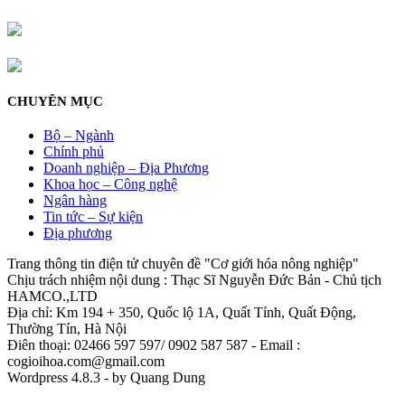
CHUYÊN MỤC
Bộ – Ngành
Chính phủ
Doanh nghiệp – Địa Phương
Khoa học – Công nghệ
Ngân hàng
Tin tức – Sự kiện
Địa phương
Trang thông tin điện tử chuyên đề "Cơ giới hóa nông nghiệp"
Chịu trách nhiệm nội dung : Thạc Sĩ Nguyễn Đức Bản - Chủ tịch
HAMCO.,LTD
Địa chỉ: Km 194 + 350, Quốc lộ 1A, Quất Tỉnh, Quất Động,
Thường Tín, Hà Nội
Điên thoại: 02466 597 597/ 0902 587 587 - Email :
cogioihoa.com@gmail.com
Wordpress 4.8.3 - by Quang Dung