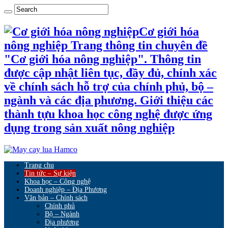
Cơ giới hóa
nông nghiệp Trang thông tin chuyên đề
"Cơ giới hóa nông nghiệp". Thông tin
được cập nhật liên tục, đầy đủ, chính xác
về chính sách hỗ trợ của chính phủ, bộ –
ngành và các địa phương. Giới thiệu các
thành tựu khoa học công nghệ được ứng
dụng trong sản xuất nông nghiệp
Trang chu
Tin tức – Sự kiện
Khoa học – Công nghệ
Doanh nghiệp – Địa Phương
Văn bản – Chính sách
Chính phủ
Bộ – Ngành
Địa phương