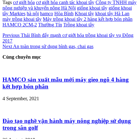
Tags
cơ giới hóa
cơ giới hóa canh tác khoai tây
Công ty TNHH máy
nông nghiệp và khuyến nông Hà Nội
giống khoai tây
giống khoai
tây Markies
hà nội
hamco
Hòa Bình
Khoai tây
khoai tây Hà Lan
máy trồng khoai tây
Máy trồng khoai tây 2 hàng kết hợp bón phân
HAMCO 2CM-2
Thường Tín
Trồng khoai tây
Previous
Thái Bình đẩy mạnh cơ giới hóa trồng khoai tây vụ Đông
2017
Next
An toàn trong sử dụng bình gas, chai gas
Cùng chuyên mục
HAMCO sản xuất mẫu mới máy gieo ngô 4 hàng
kết hợp bón phân
4 September, 2021
Đào tạo nghề vận hành máy nông nghiệp sử dụng
trong sân golf