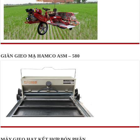
GIÀN GIEO MẠ HAMCO ASM – 580
MÁY GIEO HẠT KẾT HỢP BÓN PHÂN