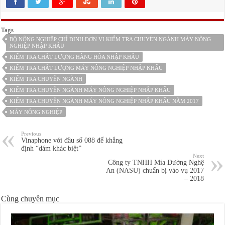
Tags
BỘ NÔNG NGHIỆP CHỈ ĐỊNH ĐƠN VỊ KIỂM TRA CHUYÊN NGÀNH MÁY NÔNG
NGHIỆP NHẬP KHẨU
KIỂM TRA CHẤT LƯỢNG HÀNG HÓA NHẬP KHẨU
KIỂM TRA CHẤT LƯỢNG MÁY NÔNG NGHIỆP NHẬP KHẨU
KIỂM TRA CHUYÊN NGÀNH
KIỂM TRA CHUYÊN NGÀNH MÁY NÔNG NGHIỆP NHẬP KHẨU
KIỂM TRA CHUYÊN NGÀNH MÁY NÔNG NGHIỆP NHẬP KHẨU NĂM 2017
MÁY NÔNG NGHIỆP
Previous
Vinaphone với đầu số 088 để khẳng
định “dám khác biệt”
Next
Công ty TNHH Mía Đường Nghệ
An (NASU) chuẩn bị vào vụ 2017
– 2018
Cùng chuyên mục