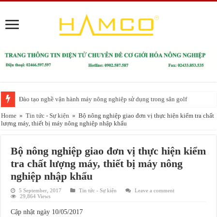
Đào tạo nghề vận hành máy nông nghiệp sử dụng trong sân golf
Huấn luyện An toàn lao động, VSLĐ cho người sử dụng máy nông nghiệp
Home
»
Tin tức - Sự kiện
»
Bộ nông nghiệp giao đơn vị thực hiện kiểm tra chất
lượng máy, thiết bị máy nông nghiệp nhập khẩu
Bộ nông nghiệp giao đơn vị thực hiện kiểm
tra chất lượng máy, thiết bị máy nông
nghiệp nhập khẩu
5 September, 2017
Tin tức - Sự kiện
Leave a comment
29,864 Views
Cập nhật ngày 10/05/2017