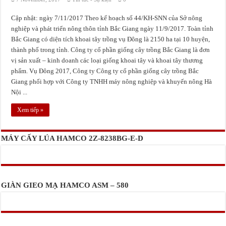
Bắc Giang triển khai mô hình cơ giới hóa đồng bộ trong canh tác Khoai Tây
Cập nhật: ngày 7/11/2017 Theo kế hoạch số 44/KH-SNN của Sở nông
Tọa đàm về đánh giá rủi ro và giảm thiểu nguy cơ mất an toàn lao động trong sả
nghiệp và phát triển nông thôn tỉnh Bắc Giang ngày 11/9/2017. Toàn tỉnh
Bắc Giang có diện tích khoai tây trồng vụ Đông là 2150 ha tại 10 huyện,
Công ty TNHH Mía Đường Nghệ An (NASU) chuẩn bị vào vụ 2017 – 2018
thành phố trong tỉnh. Công ty cổ phần giống cây trồng Bắc Giang là đơn
vị sản xuất – kinh doanh các loại giống khoai tây và khoai tây thương
phẩm. Vụ Đông 2017, Công ty Công ty cổ phần giống cây trồng Bắc
Giang phối hợp với Công ty TNHH máy nông nghiệp và khuyến nông Hà
Nội ...
Xem tiếp »
MÁY CẤY LÚA HAMCO 2Z-8238BG-E-D
GIÀN GIEO MẠ HAMCO ASM – 580