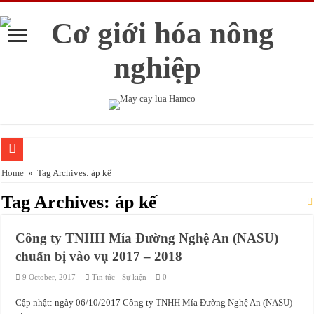
HAMCO sản xuất mẫu mới máy gieo ngô 4 hàng kết hợp bón phân
Home
»
Tag Archives: áp kế
Đào tạo nghề vận hành máy nông nghiệp sử dụng trong sân golf
Tag Archives:
áp kế
Huấn luyện An toàn lao động, VSLĐ cho người sử dụng máy nông nghiệp
Công ty TNHH Mía Đường Nghệ An (NASU)
Huấn luyện an toàn lao động, vệ sinh lao động năm 2017 tại tỉnh Hà Nam
chuẩn bị vào vụ 2017 – 2018
An toàn trong sử dụng bình gas, chai gas
9 October, 2017
Tin tức - Sự kiện
0
Hà Nội: huyện Thường Tín trồng khoai tây bằng máy vụ Đông 2017
Cập nhật: ngày 06/10/2017 Công ty TNHH Mía Đường Nghệ An (NASU)
Thái Bình đẩy mạnh cơ giới hóa trồng khoai tây vụ Đông 2017