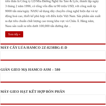
tiền thân là Công ty LD Mía Đường Nghệ An Tate & Lyle, thành lập ngày
Bắc Giang triển khai mô hình cơ giới hóa đồng bộ trong canh tác Khoai Tây
3 tháng 2 năm 1996, có tổng vốn đầu tư 90 triệu USD, với công suất ép
9000 tấn mía/ngày. NASU sử dụng dây chuyền công nghệ hiện đại và tự
Tọa đàm về đánh giá rủi ro và giảm thiểu nguy cơ mất an toàn lao động trong sả
động hoá cao, thiết kế phù hợp với điều kiện Việt Nam. Sản phẩm sản xuất
Công ty TNHH Mía Đường Nghệ An (NASU) chuẩn bị vào vụ 2017 – 2018
ra đạt tiêu chuẩn chất lượng cao trong khu vực và Châu Á. Hàng năm,
Nasu sản xuất ra trên dưới 100,000 tấn đường đạt ...
Xem tiếp »
MÁY CẤY LÚA HAMCO 2Z-8238BG-E-D
GIÀN GIEO MẠ HAMCO ASM – 580
MÁY GIEO HẠT KẾT HỢP BÓN PHÂN