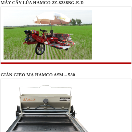
MÁY CẤY LÚA HAMCO 2Z-8238BG-E-D
GIÀN GIEO MẠ HAMCO ASM – 580