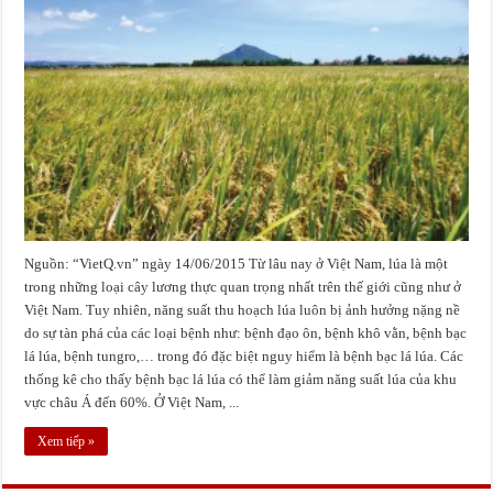
Nguồn: “VietQ.vn” ngày 14/06/2015 Từ lâu nay ở Việt Nam, lúa là một
trong những loại cây lương thực quan trọng nhất trên thế giới cũng như ở
Việt Nam. Tuy nhiên, năng suất thu hoạch lúa luôn bị ảnh hưởng nặng nề
do sự tàn phá của các loại bệnh như: bệnh đạo ôn, bệnh khô vằn, bệnh bạc
lá lúa, bệnh tungro,… trong đó đặc biệt nguy hiểm là bệnh bạc lá lúa. Các
thống kê cho thấy bệnh bạc lá lúa có thể làm giảm năng suất lúa của khu
vực châu Á đến 60%. Ở Việt Nam, ...
Xem tiếp »