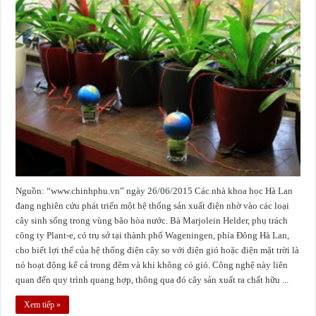
nghiên
cứu
sản
xuất
điện
từ
cây
Nguồn: “www.chinhphu.vn” ngày 26/06/2015 Các nhà khoa học Hà Lan
đang nghiên cứu phát triển một hệ thống sản xuất điện nhờ vào các loại
cây sinh sống trong vùng bão hòa nước. Bà Marjolein Helder, phụ trách
công ty Plant-e, có trụ sở tại thành phố Wageningen, phía Đông Hà Lan,
cho biết lợi thế của hệ thống điện cây so với điện gió hoặc điện mặt trời là
nó hoạt động kể cả trong đêm và khi không có gió. Công nghệ này liên
quan đến quy trình quang hợp, thông qua đó cây sản xuất ra chất hữu ...
Xem tiếp »