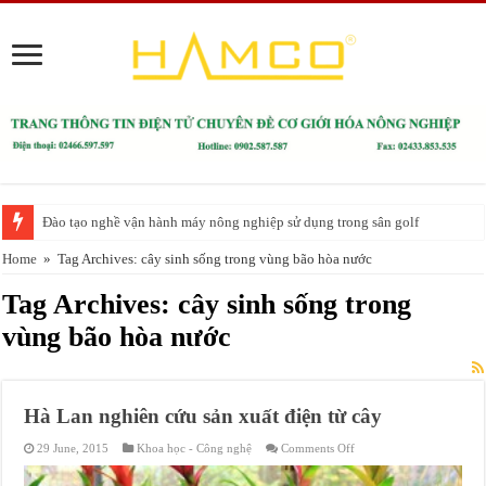
Đào tạo nghề vận hành máy nông nghiệp sử dụng trong sân golf
Home
»
Tag Archives: cây sinh sống trong vùng bão hòa nước
Tag Archives:
cây sinh sống trong
vùng bão hòa nước
Hà Lan nghiên cứu sản xuất điện từ cây
on
29 June, 2015
Khoa học - Công nghệ
Comments Off
Hà
Lan