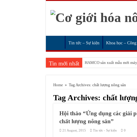
Tin tức – Sự kiện
Khoa học – Công
Tin mới nhất
HAMCO sản xuất mẫu mới máy g
Đào tạo nghề vận hành máy nôn
Huấn luyện An toàn lao động,
Home
»
Tag Archives: chất lượng nông sản
Huấn luyện an toàn lao động, v
Tag Archives:
chất lượn
An toàn trong sử dụng bình gas,
Hà Nội: huyện Thường Tín trồ
Hội thảo “Ứng dụng các giải 
chất lượng nông sản”
Thái Bình đẩy mạnh cơ giới hó
21 August, 2015
Tin tức - Sự kiện
0
Bắc Giang triển khai mô hình c