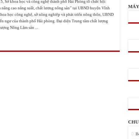
5, Sở khoa học và công nghệ thành phố Hải Phòng tổ chức hội
giảm thiểu nguy cơ mất an toàn lao động trong sản xuất nông nghiệp
MÁY
 nâng cao năng suất, chất lượng nông sản” tại UBND huyện Vĩnh
 An (NASU) chuẩn bị vào vụ 2017 – 2018
 khoa học công nghệ, sở nông nghiệp và phát triển nông thôn, UBND
n ngư của thành phố Hải phòng. Đại diện Trung tâm chất lượng
lượng Nông Lâm sản ...
CHU
B