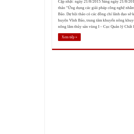
Cập nhật: ngày 21/8/2015 Sáng ngày 21/8/201
Tọa đàm về đánh giá rủi ro và 
thảo “Ứng dụng các giải pháp công nghệ nhằm
Công ty TNHH Mía Đường Nghệ
Bảo. Dự hội thảo có các đồng chí lãnh đạo sở
huyện Vĩnh Bảo, trung tâm khuyến nông khuyế
nông lâm thủy sản vùng I – Cục Quản lý Chất 
Xem tiếp »