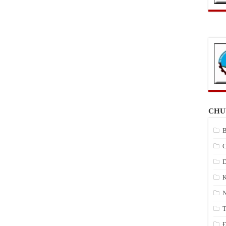
CHU
B
C
D
K
N
T
Đ