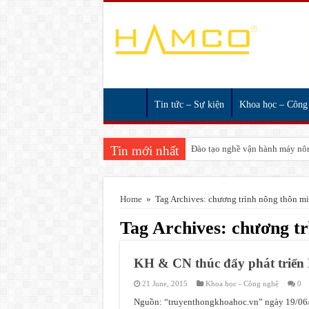
Tin tức – Sự kiện
Khoa học – Công
Tin mới nhất
Đào tạo nghề vận hành máy nôn
Home
»
Tag Archives: chương trình nông thôn mi
Tag Archives:
chương tr
KH & CN thúc đẩy phát triển
21 June, 2015
Khoa học - Công nghệ
0
Nguồn: “truyenthongkhoahoc.vn” ngày 19/06