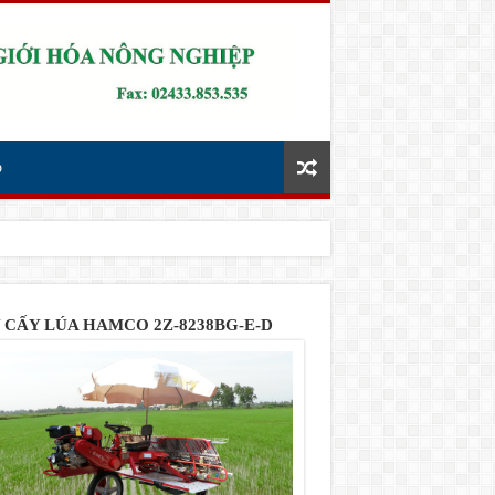
p
 CẤY LÚA HAMCO 2Z-8238BG-E-D