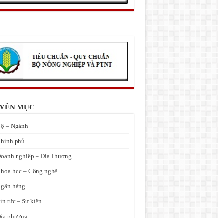
YÊN MỤC
ộ – Ngành
hính phủ
oanh nghiệp – Địa Phương
hoa học – Công nghệ
gân hàng
in tức – Sự kiện
ịa phương