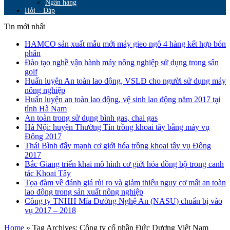
Ngân hàng
Hỏi – Đáp
Tin mới nhất
HAMCO sản xuất mẫu mới máy gieo ngô 4 hàng kết hợp bón
phân
Đào tạo nghề vận hành máy nông nghiệp sử dụng trong sân
golf
Huấn luyện An toàn lao động, VSLĐ cho người sử dụng máy
nông nghiệp
Huấn luyện an toàn lao động, vệ sinh lao động năm 2017 tại
tỉnh Hà Nam
An toàn trong sử dụng bình gas, chai gas
Hà Nội: huyện Thường Tín trồng khoai tây bằng máy vụ
Đông 2017
Thái Bình đẩy mạnh cơ giới hóa trồng khoai tây vụ Đông
2017
Bắc Giang triển khai mô hình cơ giới hóa đồng bộ trong canh
tác Khoai Tây
Tọa đàm về đánh giá rủi ro và giảm thiểu nguy cơ mất an toàn
lao động trong sản xuất nông nghiệp
Công ty TNHH Mía Đường Nghệ An (NASU) chuẩn bị vào
vụ 2017 – 2018
Home
»
Tag Archives: Công ty cổ phần Đức Dương Việt Nam