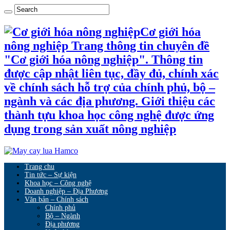
Cơ giới hóa
nông nghiệp Trang thông tin chuyên đề
"Cơ giới hóa nông nghiệp". Thông tin
được cập nhật liên tục, đầy đủ, chính xác
về chính sách hỗ trợ của chính phủ, bộ –
ngành và các địa phương. Giới thiệu các
thành tựu khoa học công nghệ được ứng
dụng trong sản xuất nông nghiệp
Trang chu
Tin tức – Sự kiện
Khoa học – Công nghệ
Doanh nghiệp – Địa Phương
Văn bản – Chính sách
Chính phủ
Bộ – Ngành
Địa phương