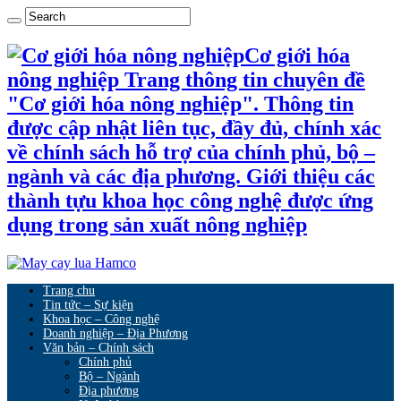
Cơ giới hóa
nông nghiệp Trang thông tin chuyên đề
"Cơ giới hóa nông nghiệp". Thông tin
được cập nhật liên tục, đầy đủ, chính xác
về chính sách hỗ trợ của chính phủ, bộ –
ngành và các địa phương. Giới thiệu các
thành tựu khoa học công nghệ được ứng
dụng trong sản xuất nông nghiệp
Trang chu
Tin tức – Sự kiện
Khoa học – Công nghệ
Doanh nghiệp – Địa Phương
Văn bản – Chính sách
Chính phủ
Bộ – Ngành
Địa phương