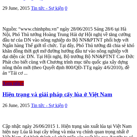
29 June, 2015
Tin tức - Sự kiện
0
Nguồn: “www.chinhphu.vn” ngày 28/06/2015 Sáng 28/6 tại Hà
Nội, Phó Thủ tướng Hoàng Trung Hải dự Hội nghị về tăng cường
đầu tư của DN vào nông nghiệp do Bộ NN&PTNT phối hợp với
Ngân hàng Thế giới tổ chức. Tại đây, Phó Thủ tướng đã chia sẻ khó
khăn đồng thời gợi mở đường hướng đầu tư vào nông nghiệp với
đại diện các DN. Tại Hội nghị, Bộ trưởng Bộ NN&PTNT Cao Đức
Phát cho biết cùng với Chương trình mục tiêu quốc gia xây dựng
nông thôn mới (theo Quyết định 800/QĐ-TTg ngày 4/6/2010), đề
án “Tái cơ ...
Xem tiếp »
Hiện trạng và giải pháp cấy lúa ở Việt Nam
26 June, 2015
Tin tức - Sự kiện
0
Cập nhật: ngày 26/06/2015 1. Hiện trạng sản xuất lúa tại Việt Nam
hiện nay Lúa là loại cây trồng và mùa vụ chính quan trọng nhất ở