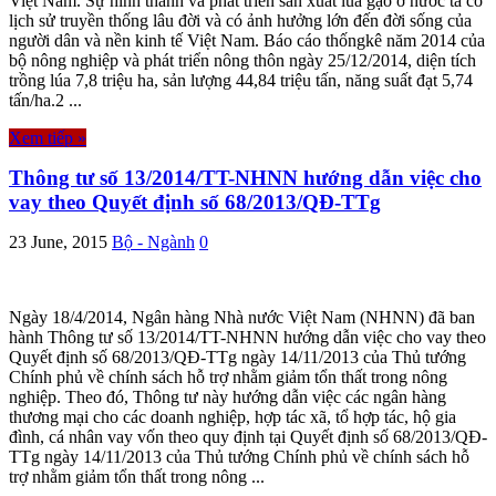
Việt Nam. Sự hình thành và phát triển sản xuất lúa gạo ở nước ta có
lịch sử truyền thống lâu đời và có ảnh hưởng lớn đến đời sống của
người dân và nền kinh tế Việt Nam. Báo cáo thốngkê năm 2014 của
bộ nông nghiệp và phát triển nông thôn ngày 25/12/2014, diện tích
trồng lúa 7,8 triệu ha, sản lượng 44,84 triệu tấn, năng suất đạt 5,74
tấn/ha.2 ...
Xem tiếp »
Thông tư số 13/2014/TT-NHNN hướng dẫn việc cho
vay theo Quyết định số 68/2013/QĐ-TTg
23 June, 2015
Bộ - Ngành
0
Ngày 18/4/2014, Ngân hàng Nhà nước Việt Nam (NHNN) đã ban
hành Thông tư số 13/2014/TT-NHNN hướng dẫn việc cho vay theo
Quyết định số 68/2013/QĐ-TTg ngày 14/11/2013 của Thủ tướng
Chính phủ về chính sách hỗ trợ nhằm giảm tổn thất trong nông
nghiệp. Theo đó, Thông tư này hướng dẫn việc các ngân hàng
thương mại cho các doanh nghiệp, hợp tác xã, tổ hợp tác, hộ gia
đình, cá nhân vay vốn theo quy định tại Quyết định số 68/2013/QĐ-
TTg ngày 14/11/2013 của Thủ tướng Chính phủ về chính sách hỗ
trợ nhằm giảm tổn thất trong nông ...