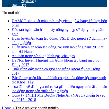
Ngân hàng
Hỏi – Đáp
Tin mới nhất
HAMCO sản xuất mẫu mới máy gieo ngô 4 hàng kết hợp bón
phân
Đào tạo nghề vận hành máy nông nghiệp sử dụng trong sân
golf
Huấn luyện An toàn lao động, VSLĐ cho người sử dụng máy
nông nghiệp
Huấn luyện an toàn lao động, vệ sinh lao động năm 2017 tại
tỉnh Hà Nam
An toàn trong sử dụng bình gas, chai gas
Hà Nội: huyện Thường Tín trồng khoai tây bằng máy vụ
Đông 2017
Thái Bình đẩy mạnh cơ giới hóa trồng khoai tây vụ Đông
2017
Bắc Giang triển khai mô hình cơ giới hóa đồng bộ trong canh
tác Khoai Tây
Tọa đàm về đánh giá rủi ro và giảm thiểu nguy cơ mất an toàn
lao động trong sản xuất nông nghiệp
Công ty TNHH Mía Đường Nghệ An (NASU) chuẩn bị vào
vụ 2017 – 2018
Home
»
Tag Archives: doanh nghiệp