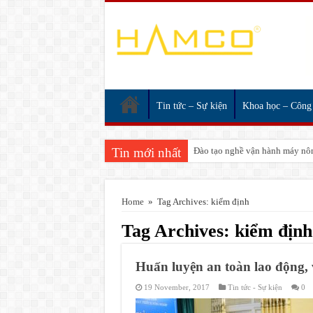
Tin tức – Sự kiện
Khoa học – Công
Tin mới nhất
Đào tạo nghề vận hành máy nôn
Home
»
Tag Archives: kiểm định
Tag Archives:
kiểm định
Huấn luyện an toàn lao động, 
19 November, 2017
Tin tức - Sự kiện
0