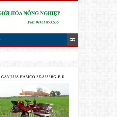
p
 CẤY LÚA HAMCO 2Z-8238BG-E-D