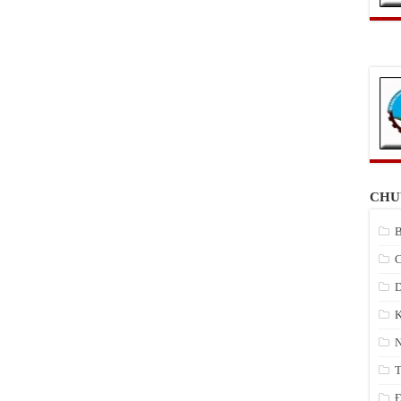
CHU
B
C
D
K
N
T
Đ