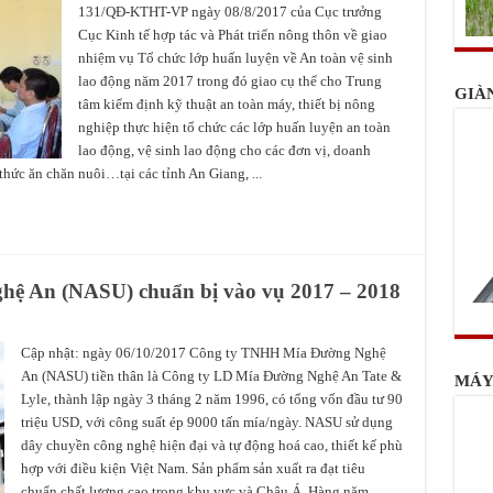
131/QĐ-KTHT-VP ngày 08/8/2017 của Cục trưởng
Cục Kinh tế hợp tác và Phát triển nông thôn về giao
nhiệm vụ Tổ chức lớp huấn luyện về An toàn vệ sinh
lao động năm 2017 trong đó giao cụ thể cho Trung
GIÀ
tâm kiểm định kỹ thuật an toàn máy, thiết bị nông
nghiệp thực hiện tổ chức các lớp huấn luyện an toàn
lao động, vệ sinh lao động cho các đơn vị, doanh
thức ăn chăn nuôi…tại các tỉnh An Giang, ...
ệ An (NASU) chuẩn bị vào vụ 2017 – 2018
Cập nhật: ngày 06/10/2017 Công ty TNHH Mía Đường Nghệ
An (NASU) tiền thân là Công ty LD Mía Đường Nghệ An Tate &
MÁY
Lyle, thành lập ngày 3 tháng 2 năm 1996, có tổng vốn đầu tư 90
triệu USD, với công suất ép 9000 tấn mía/ngày. NASU sử dụng
dây chuyền công nghệ hiện đại và tự động hoá cao, thiết kế phù
hợp với điều kiện Việt Nam. Sản phẩm sản xuất ra đạt tiêu
chuẩn chất lượng cao trong khu vực và Châu Á. Hàng năm,