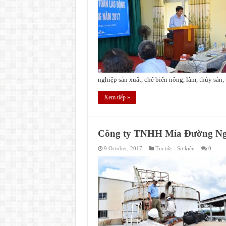
nghiệp sản xuất, chế biến nông, lâm, thủy sản, 
Xem tiếp »
Công ty TNHH Mía Đường Ngh
9 October, 2017
Tin tức - Sự kiện
0