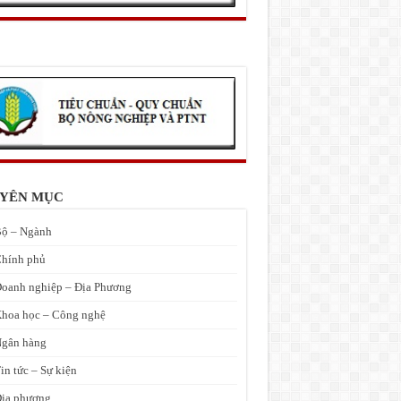
YÊN MỤC
ộ – Ngành
hính phủ
oanh nghiệp – Địa Phương
hoa học – Công nghệ
gân hàng
in tức – Sự kiện
ịa phương