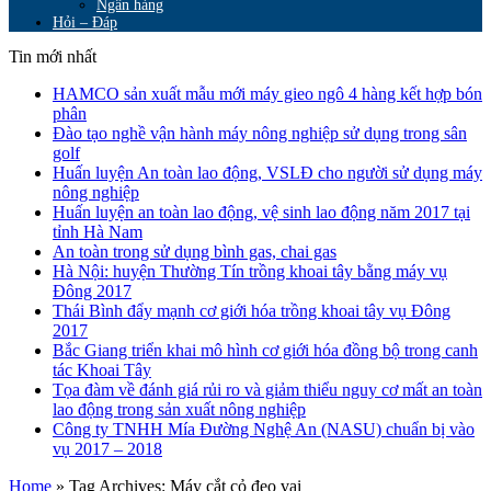
Ngân hàng
Hỏi – Đáp
Tin mới nhất
HAMCO sản xuất mẫu mới máy gieo ngô 4 hàng kết hợp bón
phân
Đào tạo nghề vận hành máy nông nghiệp sử dụng trong sân
golf
Huấn luyện An toàn lao động, VSLĐ cho người sử dụng máy
nông nghiệp
Huấn luyện an toàn lao động, vệ sinh lao động năm 2017 tại
tỉnh Hà Nam
An toàn trong sử dụng bình gas, chai gas
Hà Nội: huyện Thường Tín trồng khoai tây bằng máy vụ
Đông 2017
Thái Bình đẩy mạnh cơ giới hóa trồng khoai tây vụ Đông
2017
Bắc Giang triển khai mô hình cơ giới hóa đồng bộ trong canh
tác Khoai Tây
Tọa đàm về đánh giá rủi ro và giảm thiểu nguy cơ mất an toàn
lao động trong sản xuất nông nghiệp
Công ty TNHH Mía Đường Nghệ An (NASU) chuẩn bị vào
vụ 2017 – 2018
Home
»
Tag Archives: Máy cắt cỏ đeo vai