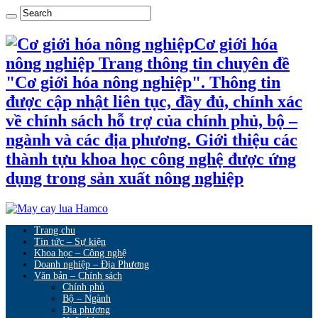
Cơ giới hóa
nông nghiệp Trang thông tin chuyên đề
"Cơ giới hóa nông nghiệp". Thông tin
được cập nhật liên tục, đầy đủ, chính xác
về chính sách hỗ trợ của chính phủ, bộ –
ngành và các địa phương. Giới thiệu các
thành tựu khoa học công nghệ được ứng
dụng trong sản xuất nông nghiệp
Trang chu
Tin tức – Sự kiện
Khoa học – Công nghệ
Doanh nghiệp – Địa Phương
Văn bản – Chính sách
Chính phủ
Bộ – Ngành
Địa phương