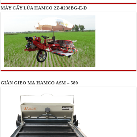
MÁY CẤY LÚA HAMCO 2Z-8238BG-E-D
GIÀN GIEO MẠ HAMCO ASM – 580