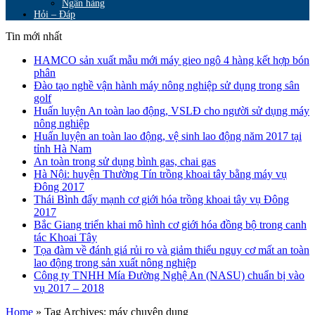
Ngân hàng
Hỏi – Đáp
Tin mới nhất
HAMCO sản xuất mẫu mới máy gieo ngô 4 hàng kết hợp bón
phân
Đào tạo nghề vận hành máy nông nghiệp sử dụng trong sân
golf
Huấn luyện An toàn lao động, VSLĐ cho người sử dụng máy
nông nghiệp
Huấn luyện an toàn lao động, vệ sinh lao động năm 2017 tại
tỉnh Hà Nam
An toàn trong sử dụng bình gas, chai gas
Hà Nội: huyện Thường Tín trồng khoai tây bằng máy vụ
Đông 2017
Thái Bình đẩy mạnh cơ giới hóa trồng khoai tây vụ Đông
2017
Bắc Giang triển khai mô hình cơ giới hóa đồng bộ trong canh
tác Khoai Tây
Tọa đàm về đánh giá rủi ro và giảm thiểu nguy cơ mất an toàn
lao động trong sản xuất nông nghiệp
Công ty TNHH Mía Đường Nghệ An (NASU) chuẩn bị vào
vụ 2017 – 2018
Home
»
Tag Archives: máy chuyên dụng