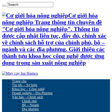
Cơ giới hóa
nông nghiệp Trang thông tin chuyên đề
"Cơ giới hóa nông nghiệp". Thông tin
được cập nhật liên tục, đầy đủ, chính xác
về chính sách hỗ trợ của chính phủ, bộ –
ngành và các địa phương. Giới thiệu các
thành tựu khoa học công nghệ được ứng
dụng trong sản xuất nông nghiệp
Trang chu
Tin tức – Sự kiện
Khoa học – Công nghệ
Doanh nghiệp – Địa Phương
Văn bản – Chính sách
Chính phủ
Bộ – Ngành
Địa phương