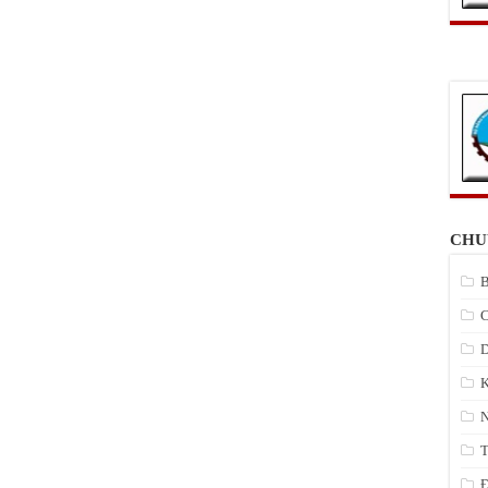
CHU
B
C
D
K
N
T
Đ