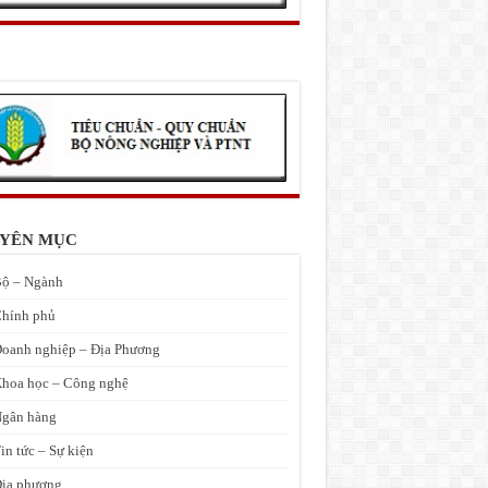
YÊN MỤC
ộ – Ngành
hính phủ
oanh nghiệp – Địa Phương
hoa học – Công nghệ
gân hàng
in tức – Sự kiện
ịa phương