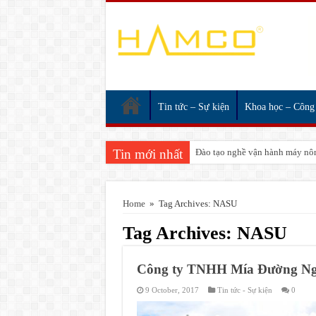
Tin tức – Sự kiện
Khoa học – Công
Tin mới nhất
Đào tạo nghề vận hành máy nôn
Home
»
Tag Archives: NASU
Tag Archives:
NASU
Công ty TNHH Mía Đường Ngh
9 October, 2017
Tin tức - Sự kiện
0