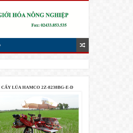
p
 CẤY LÚA HAMCO 2Z-8238BG-E-D