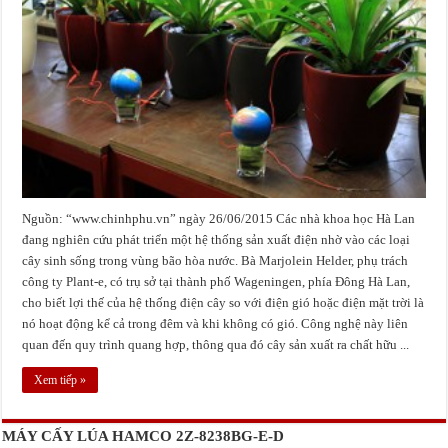
từ
cây
Nguồn: “www.chinhphu.vn” ngày 26/06/2015 Các nhà khoa học Hà Lan
đang nghiên cứu phát triển một hệ thống sản xuất điện nhờ vào các loại
cây sinh sống trong vùng bão hòa nước. Bà Marjolein Helder, phụ trách
công ty Plant-e, có trụ sở tại thành phố Wageningen, phía Đông Hà Lan,
cho biết lợi thế của hệ thống điện cây so với điện gió hoặc điện mặt trời là
nó hoạt động kể cả trong đêm và khi không có gió. Công nghệ này liên
quan đến quy trình quang hợp, thông qua đó cây sản xuất ra chất hữu ...
Xem tiếp »
MÁY CẤY LÚA HAMCO 2Z-8238BG-E-D