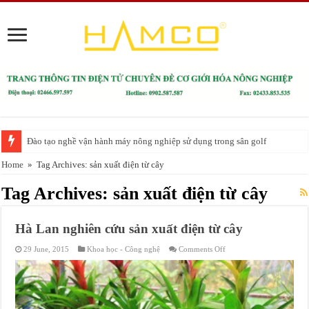
Đào tạo nghề vận hành máy nông nghiệp sử dụng trong sân golf
Home
»
Tag Archives: sản xuất điện từ cây
Tag Archives:
sản xuất điện từ cây
Hà Lan nghiên cứu sản xuất điện từ cây
on
29 June, 2015
Khoa học - Công nghệ
Comments Off
Hà
Lan
nghiên
cứu
sản
xuất
điện