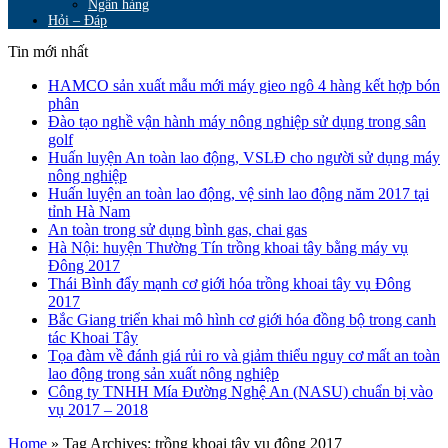
Ngân hàng
Hỏi – Đáp
Tin mới nhất
HAMCO sản xuất mẫu mới máy gieo ngô 4 hàng kết hợp bón
phân
Đào tạo nghề vận hành máy nông nghiệp sử dụng trong sân
golf
Huấn luyện An toàn lao động, VSLĐ cho người sử dụng máy
nông nghiệp
Huấn luyện an toàn lao động, vệ sinh lao động năm 2017 tại
tỉnh Hà Nam
An toàn trong sử dụng bình gas, chai gas
Hà Nội: huyện Thường Tín trồng khoai tây bằng máy vụ
Đông 2017
Thái Bình đẩy mạnh cơ giới hóa trồng khoai tây vụ Đông
2017
Bắc Giang triển khai mô hình cơ giới hóa đồng bộ trong canh
tác Khoai Tây
Tọa đàm về đánh giá rủi ro và giảm thiểu nguy cơ mất an toàn
lao động trong sản xuất nông nghiệp
Công ty TNHH Mía Đường Nghệ An (NASU) chuẩn bị vào
vụ 2017 – 2018
Home
»
Tag Archives: trồng khoai tây vụ đông 2017