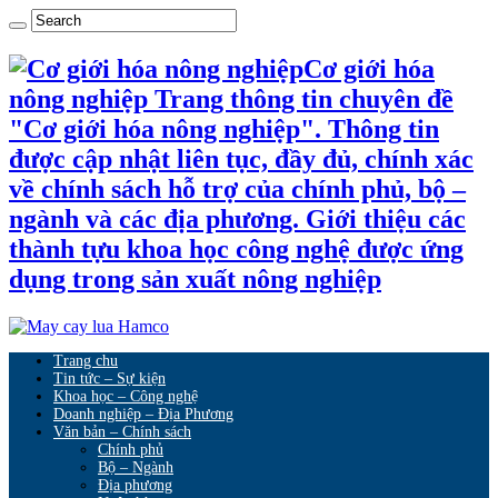
Cơ giới hóa
nông nghiệp Trang thông tin chuyên đề
"Cơ giới hóa nông nghiệp". Thông tin
được cập nhật liên tục, đầy đủ, chính xác
về chính sách hỗ trợ của chính phủ, bộ –
ngành và các địa phương. Giới thiệu các
thành tựu khoa học công nghệ được ứng
dụng trong sản xuất nông nghiệp
Trang chu
Tin tức – Sự kiện
Khoa học – Công nghệ
Doanh nghiệp – Địa Phương
Văn bản – Chính sách
Chính phủ
Bộ – Ngành
Địa phương