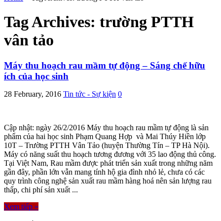
Tag Archives:
trường PTTH
vân tảo
Máy thu hoạch rau mầm tự động – Sáng chế hữu
ích của học sinh
28 February, 2016
Tin tức - Sự kiện
0
Cập nhật: ngày 26/2/2016 Máy thu hoạch rau mầm tự động là sản
phẩm của hai học sinh Phạm Quang Hợp và Mai Thúy Hiền lớp
10T – Trường PTTH Vân Tảo (huyện Thường Tín – TP Hà Nội).
Máy có năng suất thu hoạch tương đương với 35 lao động thủ công.
Tại Việt Nam, Rau mầm được phát triển sản xuất trong những năm
gần đây, phần lớn vẫn mang tính hộ gia đình nhỏ lẻ, chưa có các
quy trình công nghệ sản xuất rau mầm hàng hoá nên sản lượng rau
thấp, chi phí sản xuất ...
Xem tiếp »