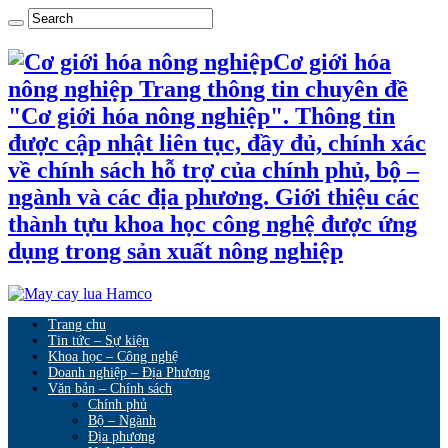
Cơ giới hóa
nông nghiệp Trang thông tin chuyên đề
"Cơ giới hóa nông nghiệp". Thông tin
được cập nhật liên tục, đầy đủ, chính xác
về chính sách hỗ trợ của chính phủ, bộ –
ngành và các địa phương. Giới thiệu các
thành tựu khoa học công nghệ được ứng
dụng trong sản xuất nông nghiệp
Trang chu
Tin tức – Sự kiện
Khoa học – Công nghệ
Doanh nghiệp – Địa Phương
Văn bản – Chính sách
Chính phủ
Bộ – Ngành
Địa phương