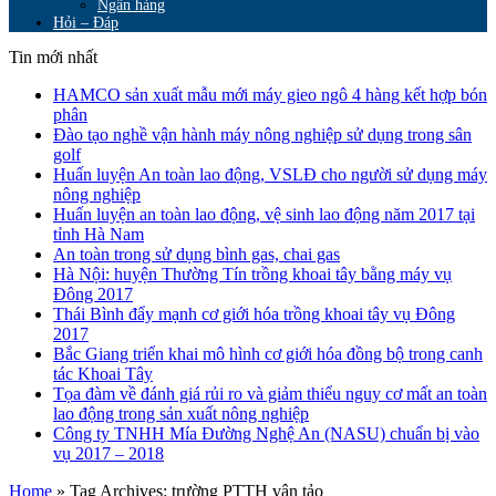
Ngân hàng
Hỏi – Đáp
Tin mới nhất
HAMCO sản xuất mẫu mới máy gieo ngô 4 hàng kết hợp bón
phân
Đào tạo nghề vận hành máy nông nghiệp sử dụng trong sân
golf
Huấn luyện An toàn lao động, VSLĐ cho người sử dụng máy
nông nghiệp
Huấn luyện an toàn lao động, vệ sinh lao động năm 2017 tại
tỉnh Hà Nam
An toàn trong sử dụng bình gas, chai gas
Hà Nội: huyện Thường Tín trồng khoai tây bằng máy vụ
Đông 2017
Thái Bình đẩy mạnh cơ giới hóa trồng khoai tây vụ Đông
2017
Bắc Giang triển khai mô hình cơ giới hóa đồng bộ trong canh
tác Khoai Tây
Tọa đàm về đánh giá rủi ro và giảm thiểu nguy cơ mất an toàn
lao động trong sản xuất nông nghiệp
Công ty TNHH Mía Đường Nghệ An (NASU) chuẩn bị vào
vụ 2017 – 2018
Home
»
Tag Archives: trường PTTH vân tảo