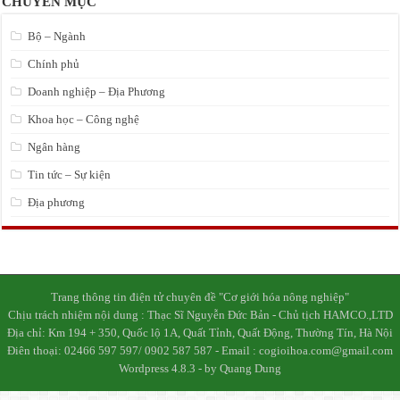
CHUYÊN MỤC
Bộ – Ngành
Chính phủ
Doanh nghiệp – Địa Phương
Khoa học – Công nghệ
Ngân hàng
Tin tức – Sự kiện
Địa phương
Trang thông tin điện tử chuyên đề "Cơ giới hóa nông nghiệp"
Chịu trách nhiệm nội dung : Thạc Sĩ Nguyễn Đức Bản - Chủ tịch HAMCO.,LTD
Địa chỉ: Km 194 + 350, Quốc lộ 1A, Quất Tỉnh, Quất Động, Thường Tín, Hà Nội
Điên thoại: 02466 597 597/ 0902 587 587 - Email : cogioihoa.com@gmail.com
Wordpress 4.8.3 - by Quang Dung