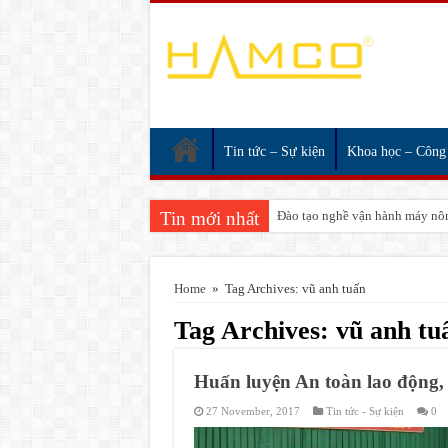
Tin tức – Sự kiện
Khoa học – Công
Tin mới nhất
Đào tạo nghề vận hành máy nôn
Home
»
Tag Archives: vũ anh tuấn
Tag Archives:
vũ anh tu
Huấn luyện An toàn lao động
27 November, 2017
Tin tức - Sự kiện
0