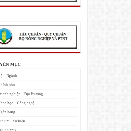
YÊN MỤC
ộ – Ngành
hính phủ
oanh nghiệp – Địa Phương
hoa học – Công nghệ
gân hàng
in tức – Sự kiện
ịa phương