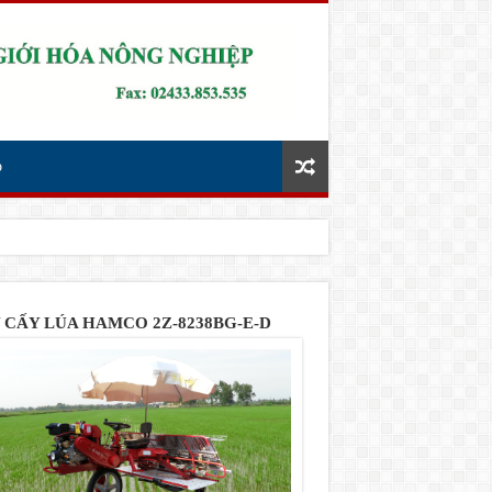
p
 CẤY LÚA HAMCO 2Z-8238BG-E-D