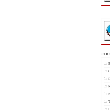
CHU
B
C
D
K
N
T
Đ