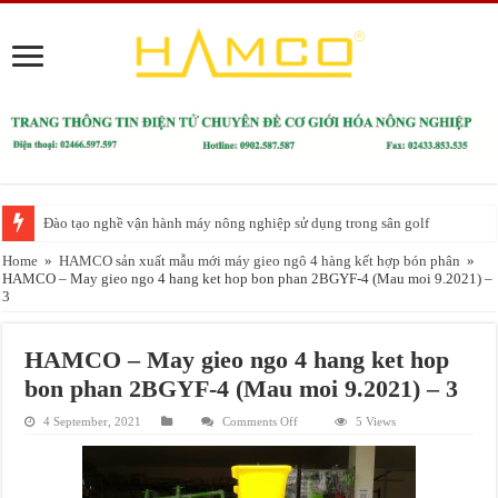
Đào tạo nghề vận hành máy nông nghiệp sử dụng trong sân golf
Home
»
HAMCO sản xuất mẫu mới máy gieo ngô 4 hàng kết hợp bón phân
»
HAMCO – May gieo ngo 4 hang ket hop bon phan 2BGYF-4 (Mau moi 9.2021) –
3
HAMCO – May gieo ngo 4 hang ket hop
bon phan 2BGYF-4 (Mau moi 9.2021) – 3
on
4 September, 2021
Comments Off
5 Views
HAMCO
–
May
gieo
ngo