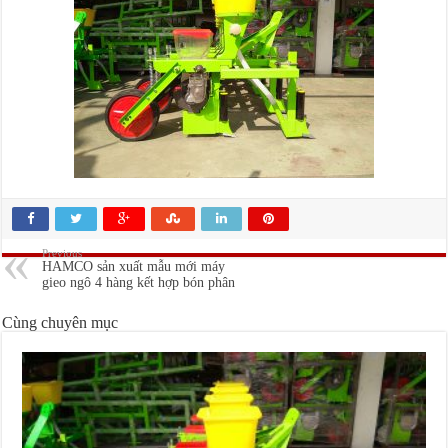
4
hang
ket
hop
bon
phan
2BGYF-
4
(Mau
moi
9.2021)
–
3
Previous
HAMCO sản xuất mẫu mới máy
gieo ngô 4 hàng kết hợp bón phân
Cùng chuyên mục