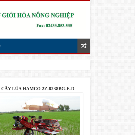
p
 CẤY LÚA HAMCO 2Z-8238BG-E-D