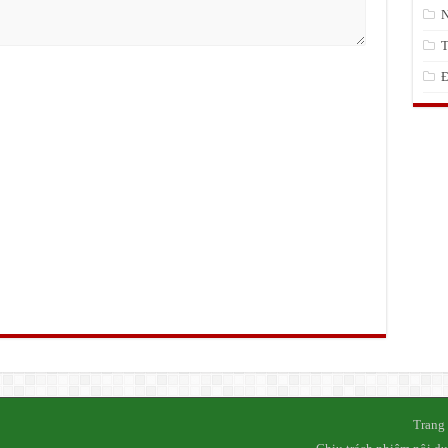
N
T
Đ
Trang 