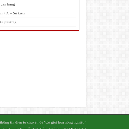
gân hàng
in tức – Sự kiện
ịa phương
thông tin điện tử chuyên đề "Cơ giới hóa nông nghiệp"