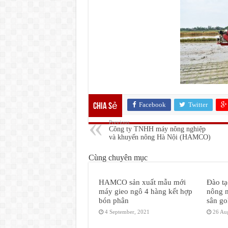
Facebook
Twitter
Chia sẻ
Previous
Công ty TNHH máy nông nghiệp
và khuyến nông Hà Nội (HAMCO)
Cùng chuyên mục
HAMCO sản xuất mẫu mới
Đào t
máy gieo ngô 4 hàng kết hợp
nông n
bón phân
sân go
4 September, 2021
26 Au