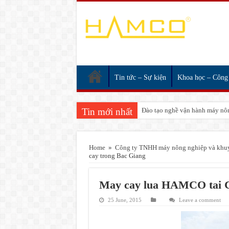
Tin tức – Sự kiện
Khoa học – Công
Tin mới nhất
Đào tạo nghề vận hành máy nôn
Home
»
Công ty TNHH máy nông nghiệp và kh
cay trong Bac Giang
May cay lua HAMCO tai Co
25 June, 2015
Leave a comment