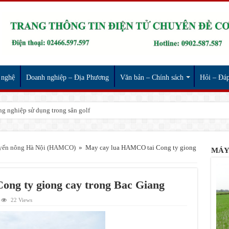
 nghệ
Doanh nghiệp – Địa Phương
Văn bản – Chính sách
Hỏi – Đá
g nghiệp sử dụng trong sân golf
uyến nông Hà Nội (HAMCO)
»
May cay lua HAMCO tai Cong ty giong
MÁY
ng ty giong cay trong Bac Giang
22 Views