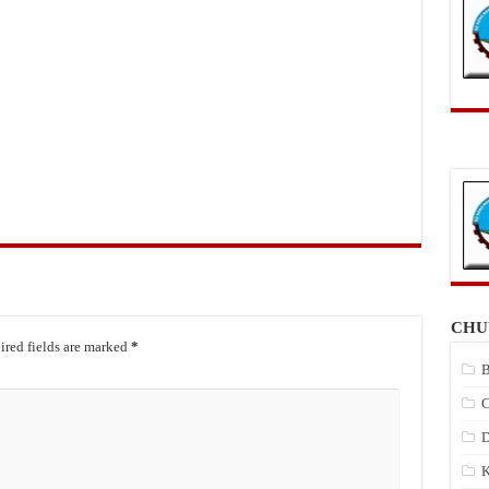
CHU
red fields are marked
*
B
C
D
K