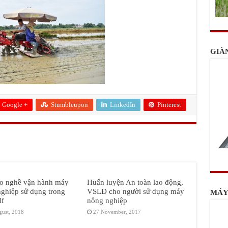
GIÀ
Google +
Stumbleupon
LinkedIn
Pinterest
ạo nghề vận hành máy
Huấn luyện An toàn lao động,
ghiệp sử dụng trong
VSLĐ cho người sử dụng máy
MÁY
lf
nông nghiệp
gust, 2018
27 November, 2017