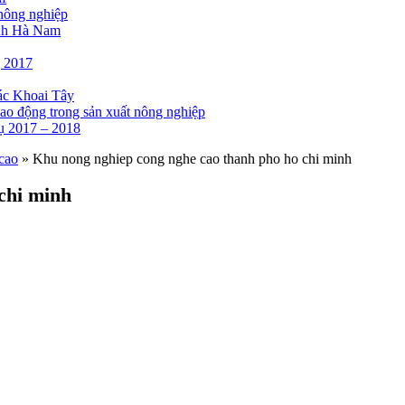
nông nghiệp
tỉnh Hà Nam
g 2017
tác Khoai Tây
lao động trong sản xuất nông nghiệp
 2017 – 2018
cao
»
Khu nong nghiep cong nghe cao thanh pho ho chi minh
chi minh