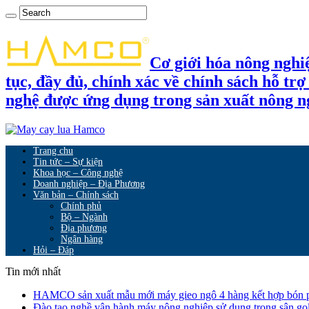
Cơ giới hóa nông nghi
tục, đầy đủ, chính xác về chính sách hỗ tr
nghệ được ứng dụng trong sản xuất nông n
Trang chu
Tin tức – Sự kiện
Khoa học – Công nghệ
Doanh nghiệp – Địa Phương
Văn bản – Chính sách
Chính phủ
Bộ – Ngành
Địa phương
Ngân hàng
Hỏi – Đáp
Tin mới nhất
HAMCO sản xuất mẫu mới máy gieo ngô 4 hàng kết hợp bón 
Đào tạo nghề vận hành máy nông nghiệp sử dụng trong sân go