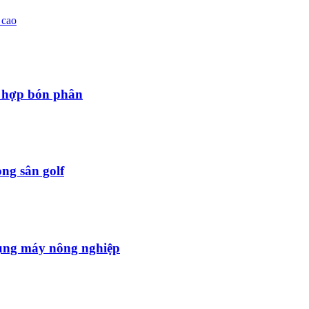
 cao
 hợp bón phân
ng sân golf
ụng máy nông nghiệp