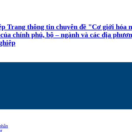
ệp Trang thông tin chuyên đề "Cơ giới hóa n
ợ của chính phủ, bộ – ngành và các địa phươ
ghiệp
phân
lf