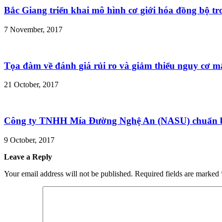
Bắc Giang triển khai mô hình cơ giới hóa đồng bộ t
7 November, 2017
Tọa đàm về đánh giá rủi ro và giảm thiểu nguy cơ m
21 October, 2017
Công ty TNHH Mía Đường Nghệ An (NASU) chuẩn bị
9 October, 2017
Leave a Reply
Your email address will not be published.
Required fields are marked