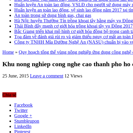
Huấn luyện An toàn lao động, VSLĐ cho người sử dụng máy 
Huấn luyện an toàn lao động, vệ sinh lao động năm 2017 tại 
An toàn trong sử dụng bình gas, chai gas
Hà Nội: huyện Thường Tín trồng khoai tây bằng máy vụ Đôn
Thái Bình đẩy mạnh cơ giới hóa trồng khoai tây vụ Đông 2017
Bắc Giang triển khai mô hình cơ giới hóa đồng bộ trong canh 
Tọa đàm về đánh giá rủi ro và giảm thiểu nguy cơ mất an toàn 
Công ty TNHH Mía Đường Nghệ An (NASU) chuẩn bị vào vụ
Home
»
Quy hoạch tổng thể vùng nông nghiệp ứng dụng công nghệ 
Khu nong nghiep cong nghe cao thanh pho ho 
25 June, 2015
Leave a comment
12 Views
Chia sẻ
Facebook
Twitter
Google +
Stumbleupon
LinkedIn
Pinterest