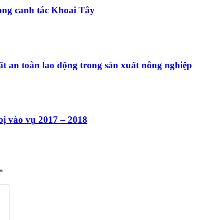
rong canh tác Khoai Tây
ất an toàn lao động trong sản xuất nông nghiệp
 vào vụ 2017 – 2018
*