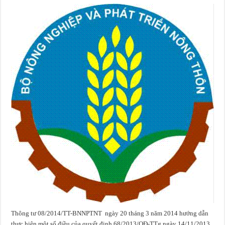
Thông tư 08/2014/TT-BNNPTNT ngày 20 tháng 3 năm 2014 hướng dẫn
thực hiện một số điều của quyết định 68/2013/QĐ-TTg ngày 14/11/2013