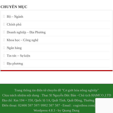
CHUYÊN MỤC
Bộ – Ngành
Chính phủ
Doanh nghiệp – Địa Phương
Khoa học – Công nghệ
Ngân hàng
Tin tức – Sự kiện
Địa phương
Trang thông tin điện tử chuyên đề "Cơ giới hóa nông nghiệp"
Chịu trách nhiệm nội dung : Thạc Sĩ Nguyễn Đức Bản - Chủ tịch HAMCO.,LTD
Địa chỉ: Km 194 + 350, Quốc lộ 1A, Quất Tỉnh, Quất Động, Thường Tín, Hà Nội
Điên thoại: 02466 597 597/ 0902 587 587 - Email : cogioihoa.com@gmail.com
Wordpress 4.8.3 - by Quang Dung