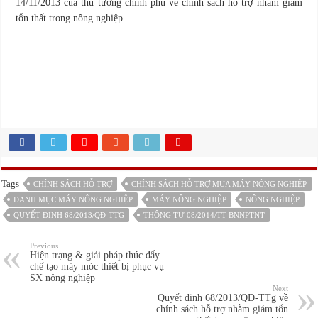
14/11/2013 của thủ tướng chính phủ về chính sách hỗ trợ nhằm giảm
Bắc Giang triển khai mô hình cơ giới hóa đồng bộ trong canh tác Khoai Tây
tổn thất trong nông nghiệp
Tọa đàm về đánh giá rủi ro và giảm thiểu nguy cơ mất an toàn lao động trong sả
Công ty TNHH Mía Đường Nghệ An (NASU) chuẩn bị vào vụ 2017 – 2018
Tags
CHÍNH SÁCH HỖ TRỢ
CHÍNH SÁCH HỖ TRỢ MUA MÁY NÔNG NGHIỆP
DANH MỤC MÁY NÔNG NGHIỆP
MÁY NÔNG NGHIỆP
NÔNG NGHIỆP
QUYẾT ĐỊNH 68/2013/QĐ-TTG
THÔNG TƯ 08/2014/TT-BNNPTNT
Previous
Hiện trạng & giải pháp thúc đẩy
chế tạo máy móc thiết bị phục vụ
SX nông nghiệp
Next
Quyết định 68/2013/QĐ-TTg về
chính sách hỗ trợ nhằm giảm tổn