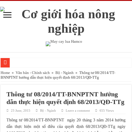
HAMCO sản xuất mẫu mới máy gieo ngô 4 hàng kết hợp bón phân
Home
»
Văn bản - Chính sách
»
Bộ - Ngành
»
Thông tư 08/2014/TT-
BNNPTNT hướng dẫn thực hiện quyết định 68/2013/QĐ-TTg
Đào tạo nghề vận hành máy nông nghiệp sử dụng trong sân golf
Huấn luyện An toàn lao động, VSLĐ cho người sử dụng máy nông nghiệp
Thông tư 08/2014/TT-BNNPTNT hướng
Huấn luyện an toàn lao động, vệ sinh lao động năm 2017 tại tỉnh Hà Nam
dẫn thực hiện quyết định 68/2013/QĐ-TTg
An toàn trong sử dụng bình gas, chai gas
23 June, 2015
Bộ - Ngành
Leave a comment
655 Views
Hà Nội: huyện Thường Tín trồng khoai tây bằng máy vụ Đông 2017
Thông tư 08/2014/TT-BNNPTNT ngày 20 tháng 3 năm 2014 hướng
dẫn thực hiện một số điều của quyết định 68/2013/QĐ-TTg ngày
Thái Bình đẩy mạnh cơ giới hóa trồng khoai tây vụ Đông 2017