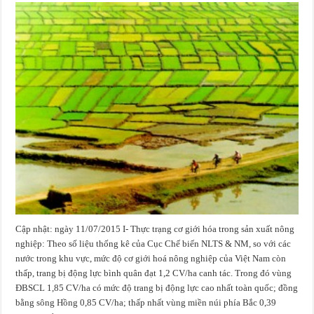
Cập nhật: ngày 11/07/2015 I- Thực trạng cơ giới hóa trong sản xuất nông
nghiệp: Theo số liệu thống kê của Cục Chế biến NLTS & NM, so với các
nước trong khu vực, mức độ cơ giới hoá nông nghiệp của Việt Nam còn
thấp, trang bị động lực bình quân đạt 1,2 CV/ha canh tác. Trong đó vùng
ĐBSCL 1,85 CV/ha có mức độ trang bị động lực cao nhất toàn quốc; đồng
bằng sông Hồng 0,85 CV/ha; thấp nhất vùng miền núi phía Bắc 0,39