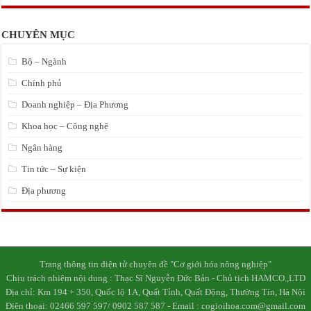
CHUYÊN MỤC
Bộ – Ngành
Chính phủ
Doanh nghiệp – Địa Phương
Khoa học – Công nghệ
Ngân hàng
Tin tức – Sự kiện
Địa phương
Trang thông tin điện tử chuyên đề "Cơ giới hóa nông nghiệp"
Chịu trách nhiệm nội dung : Thạc Sĩ Nguyễn Đức Bản - Chủ tịch HAMCO.,LTD
Địa chỉ: Km 194 + 350, Quốc lộ 1A, Quất Tỉnh, Quất Động, Thường Tín, Hà Nội
Điên thoại: 02466 597 597/ 0902 587 587 - Email : cogioihoa.com@gmail.com