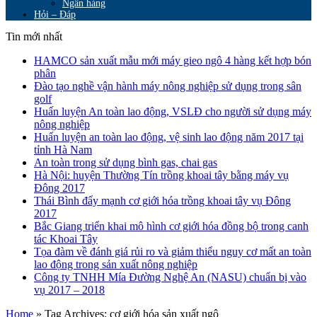
Ngân hàng
Hỏi – Đáp
Tin mới nhất
HAMCO sản xuất mẫu mới máy gieo ngô 4 hàng kết hợp bón
phân
Đào tạo nghề vận hành máy nông nghiệp sử dụng trong sân
golf
Huấn luyện An toàn lao động, VSLĐ cho người sử dụng máy
nông nghiệp
Huấn luyện an toàn lao động, vệ sinh lao động năm 2017 tại
tỉnh Hà Nam
An toàn trong sử dụng bình gas, chai gas
Hà Nội: huyện Thường Tín trồng khoai tây bằng máy vụ
Đông 2017
Thái Bình đẩy mạnh cơ giới hóa trồng khoai tây vụ Đông
2017
Bắc Giang triển khai mô hình cơ giới hóa đồng bộ trong canh
tác Khoai Tây
Tọa đàm về đánh giá rủi ro và giảm thiểu nguy cơ mất an toàn
lao động trong sản xuất nông nghiệp
Công ty TNHH Mía Đường Nghệ An (NASU) chuẩn bị vào
vụ 2017 – 2018
Home
»
Tag Archives: cơ giới hóa sản xuất ngô