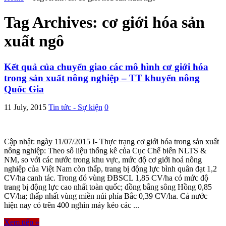
Tag Archives:
cơ giới hóa sản
xuất ngô
Kết quả của chuyển giao các mô hình cơ giới hóa
trong sản xuất nông nghiệp – TT khuyến nông
Quốc Gia
11 July, 2015
Tin tức - Sự kiện
0
Cập nhật: ngày 11/07/2015 I- Thực trạng cơ giới hóa trong sản xuất
nông nghiệp: Theo số liệu thống kê của Cục Chế biến NLTS &
NM, so với các nước trong khu vực, mức độ cơ giới hoá nông
nghiệp của Việt Nam còn thấp, trang bị động lực bình quân đạt 1,2
CV/ha canh tác. Trong đó vùng ĐBSCL 1,85 CV/ha có mức độ
trang bị động lực cao nhất toàn quốc; đồng bằng sông Hồng 0,85
CV/ha; thấp nhất vùng miền núi phía Bắc 0,39 CV/ha. Cả nước
hiện nay có trên 400 nghìn máy kéo các ...
Xem tiếp »