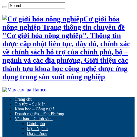
Cơ giới hóa
nông nghiệp Trang thông tin chuyên đề
"Cơ giới hóa nông nghiệp". Thông tin
được cập nhật liên tục, đầy đủ, chính xác
về chính sách hỗ trợ của chính phủ, bộ –
ngành và các địa phương. Giới thiệu các
thành tựu khoa học công nghệ được ứng
dụng trong sản xuất nông nghiệp
Trang chu
Tin tức – Sự kiện
Khoa học – Công nghệ
Doanh nghiệp – Địa Phương
Văn bản – Chính sách
Chính phủ
Bộ – Ngành
Địa phương