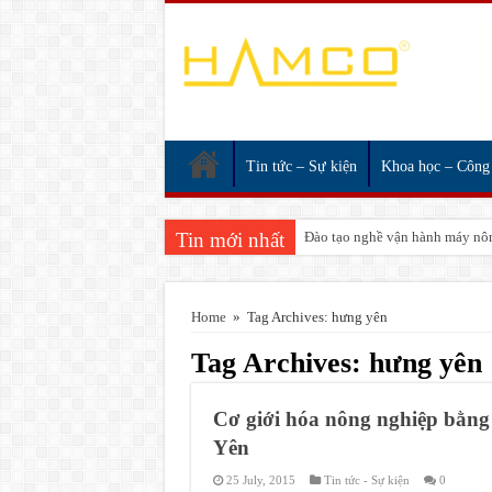
Tin tức – Sự kiện
Khoa học – Công
Tin mới nhất
Đào tạo nghề vận hành máy nôn
Home
»
Tag Archives: hưng yên
Tag Archives:
hưng yên
Cơ giới hóa nông nghiệp bằ
Yên
25 July, 2015
Tin tức - Sự kiện
0