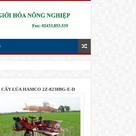
p
 CẤY LÚA HAMCO 2Z-8238BG-E-D