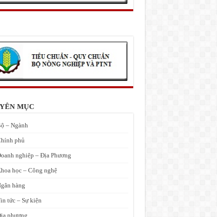
YÊN MỤC
ộ – Ngành
hính phủ
oanh nghiệp – Địa Phương
hoa học – Công nghệ
gân hàng
in tức – Sự kiện
ịa phương