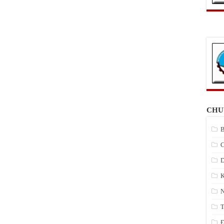
CHU
B
C
D
K
N
T
Đ