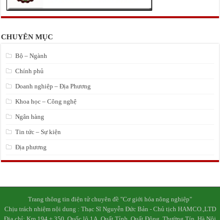
CHUYÊN MỤC
Bộ – Ngành
Chính phủ
Doanh nghiệp – Địa Phương
Khoa học – Công nghệ
Ngân hàng
Tin tức – Sự kiện
Địa phương
Trang thông tin điện tử chuyên đề "Cơ giới hóa nông nghiệp"
Chịu trách nhiệm nội dung : Thạc Sĩ Nguyễn Đức Bản - Chủ tịch HAMCO.,LTD
Địa chỉ: Km 194 + 350, Quốc lộ 1A, Quất Tỉnh, Quất Động, Thường Tín, Hà Nội