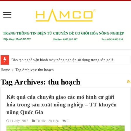
Đào tạo nghề vận hành máy nông nghiệp sử dụng trong sân golf
Home
»
Tag Archives: thu hoạch
Tag Archives:
thu hoạch
Kết quả của chuyển giao các mô hình cơ giới
hóa trong sản xuất nông nghiệp – TT khuyến
nông Quốc Gia
11 July, 2015
Tin tức - Sự kiện
0