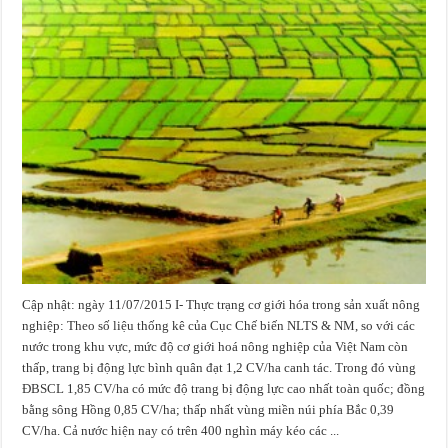
Cập nhật: ngày 11/07/2015 I- Thực trạng cơ giới hóa trong sản xuất nông
nghiệp: Theo số liệu thống kê của Cục Chế biến NLTS & NM, so với các
nước trong khu vực, mức độ cơ giới hoá nông nghiệp của Việt Nam còn
thấp, trang bị động lực bình quân đạt 1,2 CV/ha canh tác. Trong đó vùng
ĐBSCL 1,85 CV/ha có mức độ trang bị động lực cao nhất toàn quốc; đồng
bằng sông Hồng 0,85 CV/ha; thấp nhất vùng miền núi phía Bắc 0,39
CV/ha. Cả nước hiện nay có trên 400 nghìn máy kéo các ...