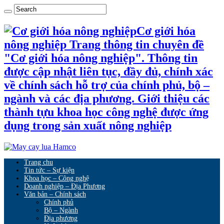
Cơ giới hóa
nông nghiệp Trang thông tin chuyên đề
"Cơ giới hóa nông nghiệp". Thông tin
được cập nhật liên tục, đầy đủ, chính xác
về chính sách hỗ trợ của chính phủ, bộ –
ngành và các địa phương. Giới thiệu các
thành tựu khoa học công nghệ được ứng
dụng trong sản xuất nông nghiệp
Trang chu
Tin tức – Sự kiện
Khoa học – Công nghệ
Doanh nghiệp – Địa Phương
Văn bản – Chính sách
Chính phủ
Bộ – Ngành
Địa phương