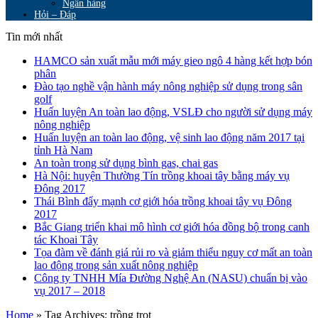
Ngân hàng
Hỏi – Đáp
Tin mới nhất
HAMCO sản xuất mẫu mới máy gieo ngô 4 hàng kết hợp bón
phân
Đào tạo nghề vận hành máy nông nghiệp sử dụng trong sân
golf
Huấn luyện An toàn lao động, VSLĐ cho người sử dụng máy
nông nghiệp
Huấn luyện an toàn lao động, vệ sinh lao động năm 2017 tại
tỉnh Hà Nam
An toàn trong sử dụng bình gas, chai gas
Hà Nội: huyện Thường Tín trồng khoai tây bằng máy vụ
Đông 2017
Thái Bình đẩy mạnh cơ giới hóa trồng khoai tây vụ Đông
2017
Bắc Giang triển khai mô hình cơ giới hóa đồng bộ trong canh
tác Khoai Tây
Tọa đàm về đánh giá rủi ro và giảm thiểu nguy cơ mất an toàn
lao động trong sản xuất nông nghiệp
Công ty TNHH Mía Đường Nghệ An (NASU) chuẩn bị vào
vụ 2017 – 2018
Home
»
Tag Archives: trồng trọt