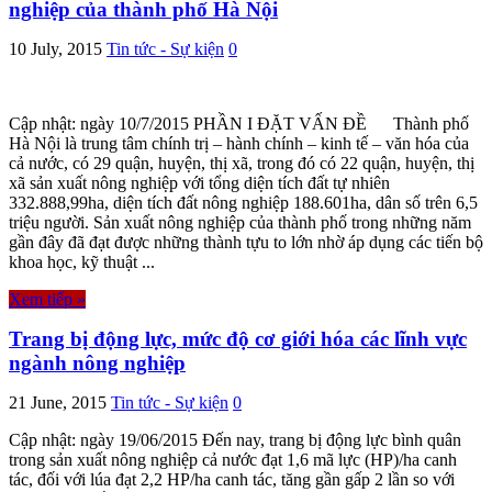
nghiệp của thành phố Hà Nội
10 July, 2015
Tin tức - Sự kiện
0
Cập nhật: ngày 10/7/2015 PHẦN I ĐẶT VẤN ĐỀ Thành phố
Hà Nội là trung tâm chính trị – hành chính – kinh tế – văn hóa của
cả nước, có 29 quận, huyện, thị xã, trong đó có 22 quận, huyện, thị
xã sản xuất nông nghiệp với tổng diện tích đất tự nhiên
332.888,99ha, diện tích đất nông nghiệp 188.601ha, dân số trên 6,5
triệu người. Sản xuất nông nghiệp của thành phố trong những năm
gần đây đã đạt được những thành tựu to lớn nhờ áp dụng các tiến bộ
khoa học, kỹ thuật ...
Xem tiếp »
Trang bị động lực, mức độ cơ giới hóa các lĩnh vực
ngành nông nghiệp
21 June, 2015
Tin tức - Sự kiện
0
Cập nhật: ngày 19/06/2015 Đến nay, trang bị động lực bình quân
trong sản xuất nông nghiệp cả nước đạt 1,6 mã lực (HP)/ha canh
tác, đối với lúa đạt 2,2 HP/ha canh tác, tăng gần gấp 2 lần so với