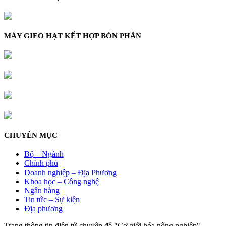
MÁY GIEO HẠT KẾT HỢP BÓN PHÂN
CHUYÊN MỤC
Bộ – Ngành
Chính phủ
Doanh nghiệp – Địa Phương
Khoa học – Công nghệ
Ngân hàng
Tin tức – Sự kiện
Địa phương
Trang thông tin điện tử chuyên đề "Cơ giới hóa nông nghiệp"