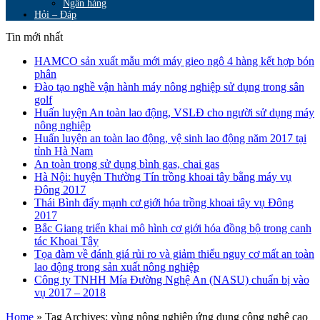
Ngân hàng
Hỏi – Đáp
Tin mới nhất
HAMCO sản xuất mẫu mới máy gieo ngô 4 hàng kết hợp bón
phân
Đào tạo nghề vận hành máy nông nghiệp sử dụng trong sân
golf
Huấn luyện An toàn lao động, VSLĐ cho người sử dụng máy
nông nghiệp
Huấn luyện an toàn lao động, vệ sinh lao động năm 2017 tại
tỉnh Hà Nam
An toàn trong sử dụng bình gas, chai gas
Hà Nội: huyện Thường Tín trồng khoai tây bằng máy vụ
Đông 2017
Thái Bình đẩy mạnh cơ giới hóa trồng khoai tây vụ Đông
2017
Bắc Giang triển khai mô hình cơ giới hóa đồng bộ trong canh
tác Khoai Tây
Tọa đàm về đánh giá rủi ro và giảm thiểu nguy cơ mất an toàn
lao động trong sản xuất nông nghiệp
Công ty TNHH Mía Đường Nghệ An (NASU) chuẩn bị vào
vụ 2017 – 2018
Home
»
Tag Archives: vùng nông nghiệp ứng dụng công nghệ cao