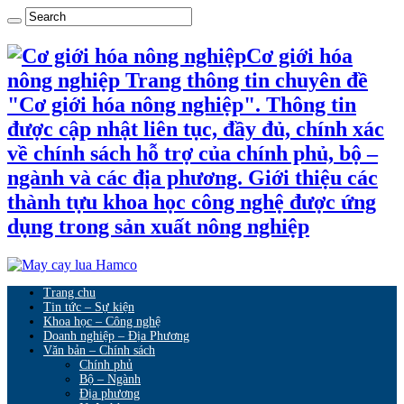
Cơ giới hóa
nông nghiệp Trang thông tin chuyên đề
"Cơ giới hóa nông nghiệp". Thông tin
được cập nhật liên tục, đầy đủ, chính xác
về chính sách hỗ trợ của chính phủ, bộ –
ngành và các địa phương. Giới thiệu các
thành tựu khoa học công nghệ được ứng
dụng trong sản xuất nông nghiệp
Trang chu
Tin tức – Sự kiện
Khoa học – Công nghệ
Doanh nghiệp – Địa Phương
Văn bản – Chính sách
Chính phủ
Bộ – Ngành
Địa phương