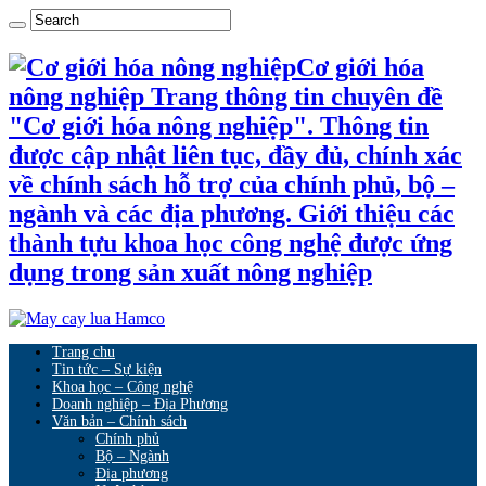
Cơ giới hóa
nông nghiệp Trang thông tin chuyên đề
"Cơ giới hóa nông nghiệp". Thông tin
được cập nhật liên tục, đầy đủ, chính xác
về chính sách hỗ trợ của chính phủ, bộ –
ngành và các địa phương. Giới thiệu các
thành tựu khoa học công nghệ được ứng
dụng trong sản xuất nông nghiệp
Trang chu
Tin tức – Sự kiện
Khoa học – Công nghệ
Doanh nghiệp – Địa Phương
Văn bản – Chính sách
Chính phủ
Bộ – Ngành
Địa phương