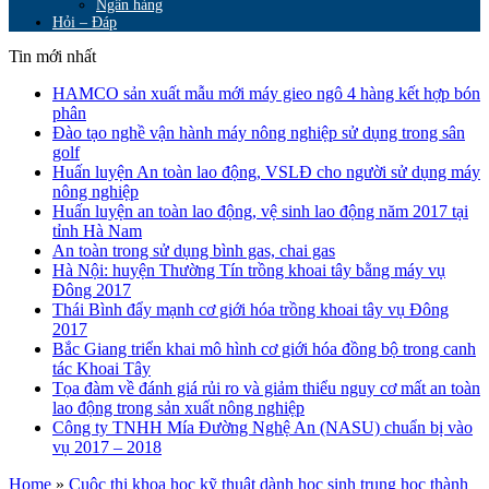
Ngân hàng
Hỏi – Đáp
Tin mới nhất
HAMCO sản xuất mẫu mới máy gieo ngô 4 hàng kết hợp bón
phân
Đào tạo nghề vận hành máy nông nghiệp sử dụng trong sân
golf
Huấn luyện An toàn lao động, VSLĐ cho người sử dụng máy
nông nghiệp
Huấn luyện an toàn lao động, vệ sinh lao động năm 2017 tại
tỉnh Hà Nam
An toàn trong sử dụng bình gas, chai gas
Hà Nội: huyện Thường Tín trồng khoai tây bằng máy vụ
Đông 2017
Thái Bình đẩy mạnh cơ giới hóa trồng khoai tây vụ Đông
2017
Bắc Giang triển khai mô hình cơ giới hóa đồng bộ trong canh
tác Khoai Tây
Tọa đàm về đánh giá rủi ro và giảm thiểu nguy cơ mất an toàn
lao động trong sản xuất nông nghiệp
Công ty TNHH Mía Đường Nghệ An (NASU) chuẩn bị vào
vụ 2017 – 2018
Home
»
Cuộc thi khoa học kỹ thuật dành học sinh trung học thành