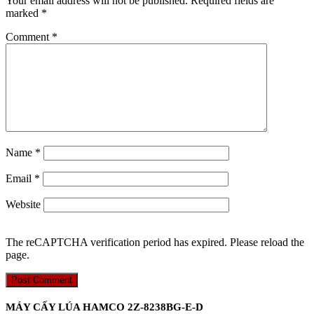
Your email address will not be published.
Required fields are
marked
*
Comment
*
Name
*
Email
*
Website
The reCAPTCHA verification period has expired. Please reload the
page.
MÁY CẤY LÚA HAMCO 2Z-8238BG-E-D