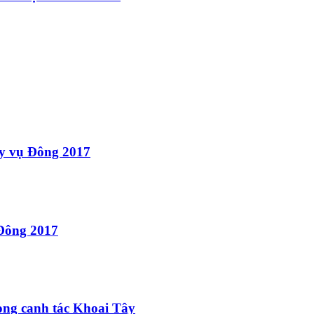
áy vụ Đông 2017
 Đông 2017
rong canh tác Khoai Tây