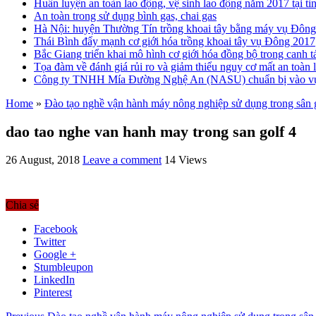
Huấn luyện an toàn lao động, vệ sinh lao động năm 2017 tại 
An toàn trong sử dụng bình gas, chai gas
Hà Nội: huyện Thường Tín trồng khoai tây bằng máy vụ Đôn
Thái Bình đẩy mạnh cơ giới hóa trồng khoai tây vụ Đông 2017
Bắc Giang triển khai mô hình cơ giới hóa đồng bộ trong canh 
Tọa đàm về đánh giá rủi ro và giảm thiểu nguy cơ mất an toàn 
Công ty TNHH Mía Đường Nghệ An (NASU) chuẩn bị vào vụ
Home
»
Đào tạo nghề vận hành máy nông nghiệp sử dụng trong sân 
dao tao nghe van hanh may trong san golf 4
26 August, 2018
Leave a comment
14 Views
Chia sẻ
Facebook
Twitter
Google +
Stumbleupon
LinkedIn
Pinterest