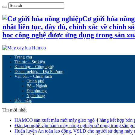
Cơ giới hóa nông
nhật liên tục, đầy đủ, chính xác về chính 
học công nghệ được ứng dụng trong sản xu
Trang chu
Tin tức – Sự kiện
Khoa học – Công nghệ
Doanh nghiệp – Địa Phương
Văn bản – Chính sách
Chính phủ
Bộ – Ngành
Địa phương
Ngân hàng
Hỏi – Đáp
Tin mới nhất
HAMCO sản xuất mẫu mới máy gieo ngô 4 hàng kết hợp bón 
Đào tạo nghề vận hành máy nông nghiệp sử dụng trong sân go
Huấn luyện An toàn lao động, VSLĐ cho người sử dụng máy 