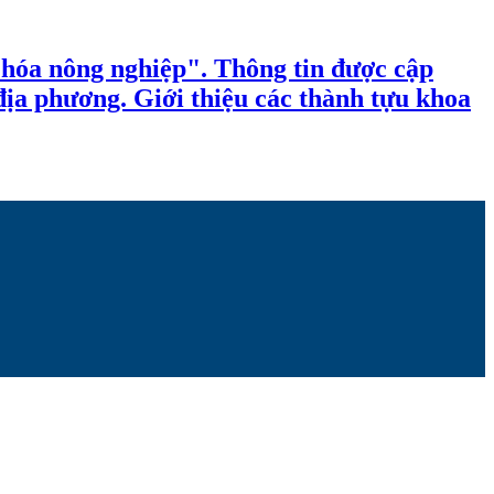
 hóa nông nghiệp". Thông tin được cập
 địa phương. Giới thiệu các thành tựu khoa