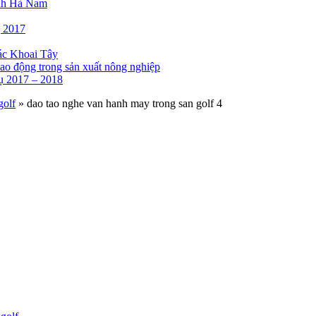
tỉnh Hà Nam
g 2017
tác Khoai Tây
lao động trong sản xuất nông nghiệp
 2017 – 2018
golf
»
dao tao nghe van hanh may trong san golf 4