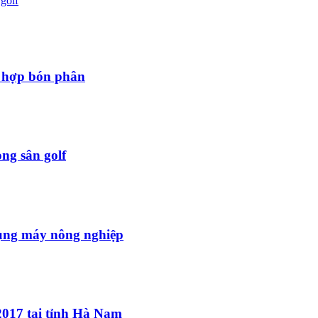
golf
 hợp bón phân
ng sân golf
ụng máy nông nghiệp
2017 tại tỉnh Hà Nam