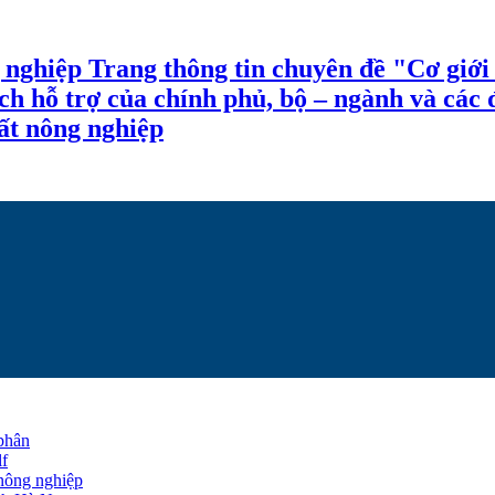
 nghiệp Trang thông tin chuyên đề "Cơ giới
sách hỗ trợ của chính phủ, bộ – ngành và các
ất nông nghiệp
phân
lf
nông nghiệp