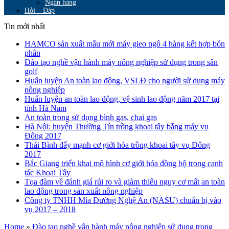
Ngân hàng
Hỏi – Đáp
Tin mới nhất
HAMCO sản xuất mẫu mới máy gieo ngô 4 hàng kết hợp bón
phân
Đào tạo nghề vận hành máy nông nghiệp sử dụng trong sân
golf
Huấn luyện An toàn lao động, VSLĐ cho người sử dụng máy
nông nghiệp
Huấn luyện an toàn lao động, vệ sinh lao động năm 2017 tại
tỉnh Hà Nam
An toàn trong sử dụng bình gas, chai gas
Hà Nội: huyện Thường Tín trồng khoai tây bằng máy vụ
Đông 2017
Thái Bình đẩy mạnh cơ giới hóa trồng khoai tây vụ Đông
2017
Bắc Giang triển khai mô hình cơ giới hóa đồng bộ trong canh
tác Khoai Tây
Tọa đàm về đánh giá rủi ro và giảm thiểu nguy cơ mất an toàn
lao động trong sản xuất nông nghiệp
Công ty TNHH Mía Đường Nghệ An (NASU) chuẩn bị vào
vụ 2017 – 2018
Home
»
Đào tạo nghề vận hành máy nông nghiệp sử dụng trong