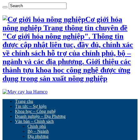
Cơ giới hóa
nông nghiệp Trang thông tin chuyên đề
"Cơ giới hóa nông nghiệp". Thông tin
được cập nhật liên tục, đầy đủ, chính xác
về chính sách hỗ trợ của chính phủ, bộ –
ngành và các địa phương. Giới thiệu các
thành tựu khoa học công nghệ được ứng
dụng trong sản xuất nông nghiệp
Trang chu
Tin tức – Sự kiện
Khoa học – Công nghệ
Doanh nghiệp – Địa Phương
Văn bản – Chính sách
Chính phủ
Bộ – Ngành
Địa phương