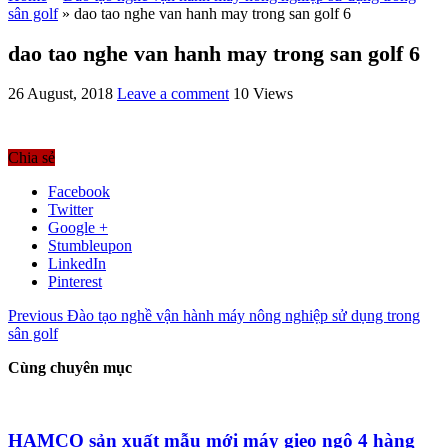
sân golf
»
dao tao nghe van hanh may trong san golf 6
dao tao nghe van hanh may trong san golf 6
26 August, 2018
Leave a comment
10 Views
Chia sẻ
Facebook
Twitter
Google +
Stumbleupon
LinkedIn
Pinterest
Previous
Đào tạo nghề vận hành máy nông nghiệp sử dụng trong
sân golf
Cùng chuyên mục
HAMCO sản xuất mẫu mới máy gieo ngô 4 hàng