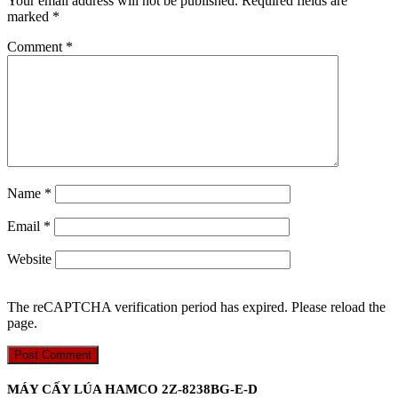
Your email address will not be published.
Required fields are
marked
*
Comment
*
Name
*
Email
*
Website
The reCAPTCHA verification period has expired. Please reload the
page.
MÁY CẤY LÚA HAMCO 2Z-8238BG-E-D