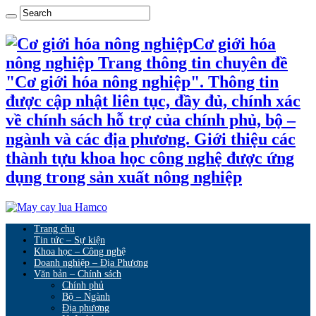
Cơ giới hóa
nông nghiệp Trang thông tin chuyên đề
"Cơ giới hóa nông nghiệp". Thông tin
được cập nhật liên tục, đầy đủ, chính xác
về chính sách hỗ trợ của chính phủ, bộ –
ngành và các địa phương. Giới thiệu các
thành tựu khoa học công nghệ được ứng
dụng trong sản xuất nông nghiệp
Trang chu
Tin tức – Sự kiện
Khoa học – Công nghệ
Doanh nghiệp – Địa Phương
Văn bản – Chính sách
Chính phủ
Bộ – Ngành
Địa phương