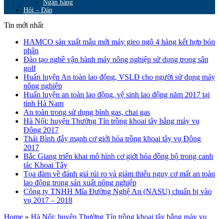
Ngân hàng
Hỏi – Đáp
Tin mới nhất
HAMCO sản xuất mẫu mới máy gieo ngô 4 hàng kết hợp bón
phân
Đào tạo nghề vận hành máy nông nghiệp sử dụng trong sân
golf
Huấn luyện An toàn lao động, VSLĐ cho người sử dụng máy
nông nghiệp
Huấn luyện an toàn lao động, vệ sinh lao động năm 2017 tại
tỉnh Hà Nam
An toàn trong sử dụng bình gas, chai gas
Hà Nội: huyện Thường Tín trồng khoai tây bằng máy vụ
Đông 2017
Thái Bình đẩy mạnh cơ giới hóa trồng khoai tây vụ Đông
2017
Bắc Giang triển khai mô hình cơ giới hóa đồng bộ trong canh
tác Khoai Tây
Tọa đàm về đánh giá rủi ro và giảm thiểu nguy cơ mất an toàn
lao động trong sản xuất nông nghiệp
Công ty TNHH Mía Đường Nghệ An (NASU) chuẩn bị vào
vụ 2017 – 2018
Home
»
Hà Nội: huyện Thường Tín trồng khoai tây bằng máy vụ