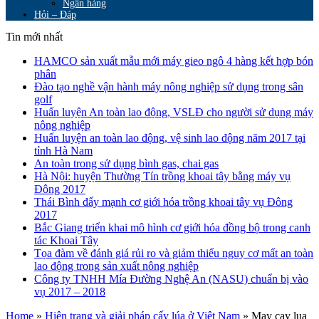
Ngân hàng
Hỏi – Đáp
Tin mới nhất
HAMCO sản xuất mẫu mới máy gieo ngô 4 hàng kết hợp bón
phân
Đào tạo nghề vận hành máy nông nghiệp sử dụng trong sân
golf
Huấn luyện An toàn lao động, VSLĐ cho người sử dụng máy
nông nghiệp
Huấn luyện an toàn lao động, vệ sinh lao động năm 2017 tại
tỉnh Hà Nam
An toàn trong sử dụng bình gas, chai gas
Hà Nội: huyện Thường Tín trồng khoai tây bằng máy vụ
Đông 2017
Thái Bình đẩy mạnh cơ giới hóa trồng khoai tây vụ Đông
2017
Bắc Giang triển khai mô hình cơ giới hóa đồng bộ trong canh
tác Khoai Tây
Tọa đàm về đánh giá rủi ro và giảm thiểu nguy cơ mất an toàn
lao động trong sản xuất nông nghiệp
Công ty TNHH Mía Đường Nghệ An (NASU) chuẩn bị vào
vụ 2017 – 2018
Home
»
Hiện trạng và giải pháp cấy lúa ở Việt Nam
»
May cay lua