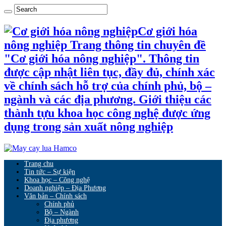
Cơ giới hóa
nông nghiệp Trang thông tin chuyên đề
"Cơ giới hóa nông nghiệp". Thông tin
được cập nhật liên tục, đầy đủ, chính xác
về chính sách hỗ trợ của chính phủ, bộ –
ngành và các địa phương. Giới thiệu các
thành tựu khoa học công nghệ được ứng
dụng trong sản xuất nông nghiệp
Trang chu
Tin tức – Sự kiện
Khoa học – Công nghệ
Doanh nghiệp – Địa Phương
Văn bản – Chính sách
Chính phủ
Bộ – Ngành
Địa phương