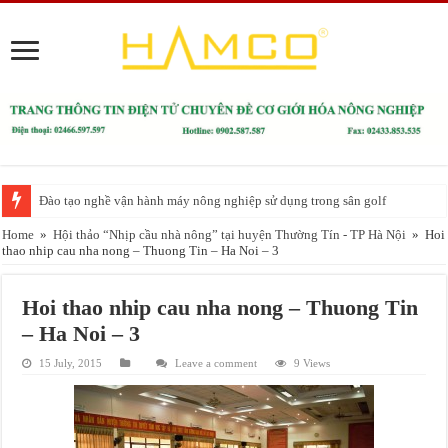
Đào tạo nghề vận hành máy nông nghiệp sử dụng trong sân golf
Home
»
Hội thảo “Nhịp cầu nhà nông” tại huyện Thường Tín - TP Hà Nội
»
Hoi
thao nhip cau nha nong – Thuong Tin – Ha Noi – 3
Hoi thao nhip cau nha nong – Thuong Tin
– Ha Noi – 3
15 July, 2015
Leave a comment
9 Views