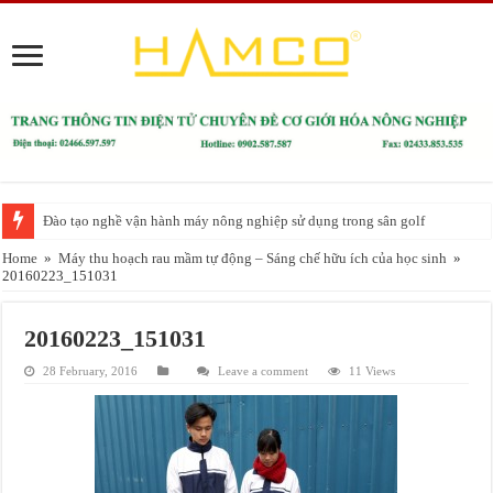
Đào tạo nghề vận hành máy nông nghiệp sử dụng trong sân golf
Home
»
Máy thu hoạch rau mầm tự động – Sáng chế hữu ích của học sinh
»
20160223_151031
20160223_151031
28 February, 2016
Leave a comment
11 Views