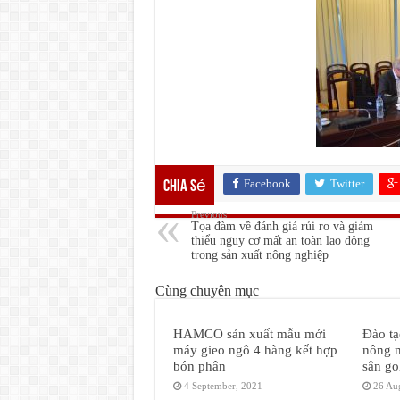
Facebook
Twitter
Chia sẻ
Previous
Tọa đàm về đánh giá rủi ro và giảm
thiểu nguy cơ mất an toàn lao động
trong sản xuất nông nghiệp
Cùng chuyên mục
HAMCO sản xuất mẫu mới
Đào t
máy gieo ngô 4 hàng kết hợp
nông n
bón phân
sân go
4 September, 2021
26 Au