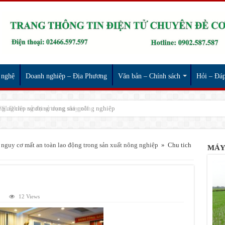
 nghệ
Doanh nghiệp – Địa Phương
Văn bản – Chính sách
Hỏi – Đá
 VSLĐ cho người sử dụng máy nông nghiệp
u nguy cơ mất an toàn lao động trong sản xuất nông nghiệp
»
Chu tich
MÁY
12 Views