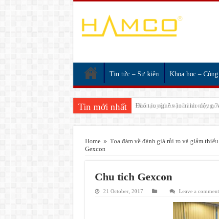
Tin tức – Sự kiện
Khoa học – Công
Tin mới nhất
Huấn luyện An toàn lao động,
Home
»
Tọa đàm về đánh giá rủi ro và giảm thiể
Gexcon
Chu tich Gexcon
21 October, 2017
Leave a comment