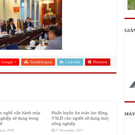
GIÀ
Google +
Stumbleupon
LinkedIn
Pinterest
ạo nghề vận hành máy
Huấn luyện An toàn lao động,
MÁY
ghiệp sử dụng trong
VSLĐ cho người sử dụng máy
lf
nông nghiệp
gust, 2018
27 November, 2017