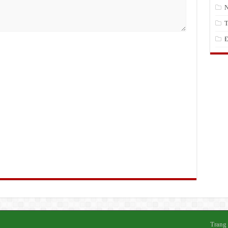
N
T
Đ
Trang 