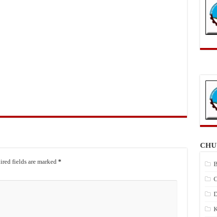
CHU
red fields are marked
*
B
C
D
K