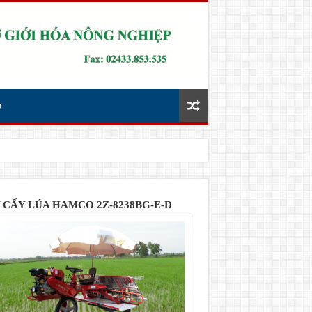
p
 CẤY LÚA HAMCO 2Z-8238BG-E-D