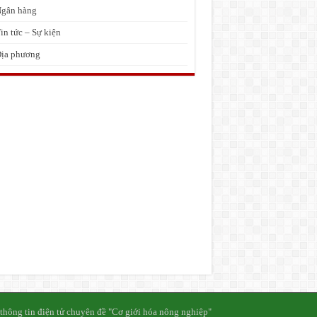
gân hàng
in tức – Sự kiện
ịa phương
thông tin điện tử chuyên đề "Cơ giới hóa nông nghiệp"