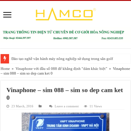
Đào tạo nghề vận hành máy nông nghiệp sử dụng trong sân golf
Home
»
Vinaphone với đầu số 088 để khẳng định “dám khác biệt”
»
Vinaphone
– sim 088 – sim so dep cam ket 0
Vinaphone – sim 088 – sim so dep cam ket
0
23 March, 2016
Leave a comment
11 Views