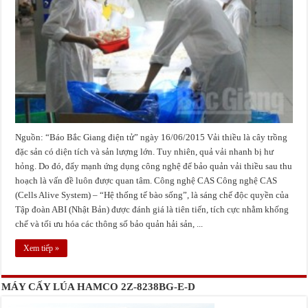
Nguồn: “Báo Bắc Giang điện tử” ngày 16/06/2015 Vải thiều là cây trồng
đặc sản có diện tích và sản lượng lớn. Tuy nhiên, quả vải nhanh bị hư
hỏng. Do đó, đẩy mạnh ứng dụng công nghệ để bảo quản vải thiều sau thu
hoạch là vấn đề luôn được quan tâm. Công nghệ CAS Công nghệ CAS
(Cells Alive System) – “Hệ thống tế bào sống”, là sáng chế độc quyền của
Tập đoàn ABI (Nhật Bản) được đánh giá là tiên tiến, tích cực nhằm khống
chế và tối ưu hóa các thông số bảo quản hải sản, ...
Xem tiếp »
MÁY CẤY LÚA HAMCO 2Z-8238BG-E-D