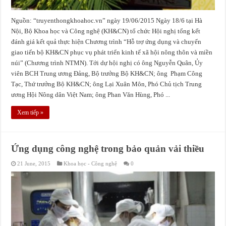
Nguồn: “truyenthongkhoahoc.vn” ngày 19/06/2015 Ngày 18/6 tại Hà
Nội, Bộ Khoa học và Công nghệ (KH&CN) tổ chức Hội nghị tổng kết
đánh giá kết quả thực hiện Chương trình “Hỗ trợ ứng dụng và chuyển
giao tiến bộ KH&CN phục vụ phát triển kinh tế xã hội nông thôn và miền
núi” (Chương trình NTMN). Tới dự hội nghị có ông Nguyễn Quân, Ủy
viên BCH Trung ương Đảng, Bộ trưởng Bộ KH&CN; ông Phạm Công
Tạc, Thứ trưởng Bộ KH&CN; ông Lại Xuân Môn, Phó Chủ tịch Trung
ương Hội Nông dân Việt Nam; ông Phan Văn Hùng, Phó ...
Xem tiếp »
Ứng dụng công nghệ trong bảo quản vải thiều
21 June, 2015
Khoa học - Công nghệ
0