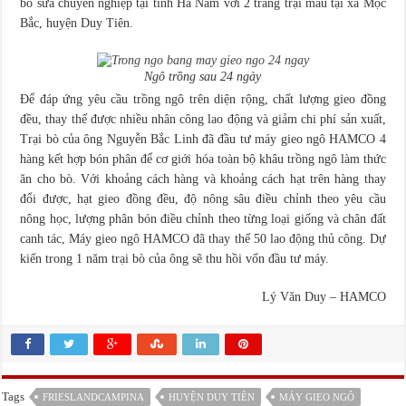
bò sữa chuyên nghiệp tại tỉnh Hà Nam với 2 trang trại mẫu tại xã Mộc
Bắc, huyện Duy Tiên.
Ngô trồng sau 24 ngày
Để đáp ứng yêu cầu trồng ngô trên diện rộng, chất lượng gieo đồng
đều, thay thế được nhiều nhân công lao động và giảm chi phí sản xuất,
Trại bò của ông Nguyễn Bắc Linh đã đầu tư máy gieo ngô HAMCO 4
hàng kết hợp bón phân để cơ giới hóa toàn bộ khâu trồng ngô làm thức
ăn cho bò. Với khoảng cách hàng và khoảng cách hạt trên hàng thay
đổi được, hạt gieo đồng đều, độ nông sâu điều chỉnh theo yêu cầu
nông học, lượng phân bón điều chỉnh theo từng loại giống và chân đất
canh tác, Máy gieo ngô HAMCO đã thay thế 50 lao động thủ công. Dự
kiến trong 1 năm trại bò của ông sẽ thu hồi vốn đầu tư máy.
Lý Văn Duy – HAMCO
Tags
FRIESLANDCAMPINA
HUYỆN DUY TIÊN
MÁY GIEO NGÔ