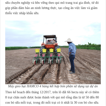
sữa chuyên nghiệp và bền vững theo qui mô trang trai gia đình, từ đó
góp phần đảm bảo an ninh lương thực, tạo công ăn việc làm và giảm
thiểu việc nhập khẩu sữa.
Máy gieo hạt HAMCO 4 hàng kết hợp bón phân sử dụng tại dự án
Theo kế hoạch đến tháng 12/2017, trên lô đất 66 hecta này sẽ có thêm
8 trại chăn nuôi được hoàn thành với qui mô tổng đàn là từ 50 đến 80
con bò sữa mỗi trại, trong đó mỗi trại có ít nhất là 30 con bò cho sữa.