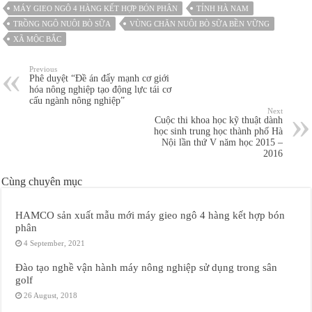
MÁY GIEO NGÔ 4 HÀNG KẾT HỢP BÓN PHÂN
TỈNH HÀ NAM
TRỒNG NGÔ NUÔI BÒ SỮA
VÙNG CHĂN NUÔI BÒ SỮA BỀN VỮNG
XÃ MỘC BẮC
Previous
Phê duyệt “Đề án đẩy mạnh cơ giới
hóa nông nghiệp tạo động lực tái cơ
cấu ngành nông nghiệp”
Next
Cuộc thi khoa học kỹ thuật dành
học sinh trung học thành phố Hà
Nội lần thứ V năm học 2015 –
2016
Cùng chuyên mục
HAMCO sản xuất mẫu mới máy gieo ngô 4 hàng kết hợp bón
phân
4 September, 2021
Đào tạo nghề vận hành máy nông nghiệp sử dụng trong sân
golf
26 August, 2018