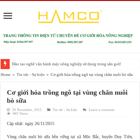
Đào tạo nghề vận hành máy nông nghiệp sử dụng trong sân golf
Huấn luyện An toàn lao động, VSLĐ cho người sử dụng máy nông nghiệp
Home
»
Tin tức - Sự kiện
»
Cơ giới hóa trồng ngô tại vùng chăn nuôi bò sữa
Cơ giới hóa trồng ngô tại vùng chăn nuôi
bò sữa
26 November, 2015
Tin tức - Sự kiện
Leave a comment
665 Views
Cập nhật: ngày 26/11/2015
Vùng chăn nuôi bò sữa bền vững tại xã Mộc Bắc, huyện Duy Tiên,