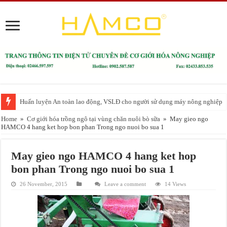
Huấn luyện An toàn lao động, VSLĐ cho người sử dụng máy nông nghiệp
Home
»
Cơ giới hóa trồng ngô tại vùng chăn nuôi bò sữa
»
May gieo ngo
HAMCO 4 hang ket hop bon phan Trong ngo nuoi bo sua 1
May gieo ngo HAMCO 4 hang ket hop
bon phan Trong ngo nuoi bo sua 1
26 November, 2015
Leave a comment
14 Views