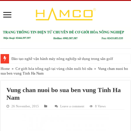
Đào tạo nghề vận hành máy nông nghiệp sử dụng trong sân golf
Home
»
Cơ giới hóa trồng ngô tại vùng chăn nuôi bò sữa
»
Vung chan nuoi bo
sua ben vung Tinh Ha Nam
Vung chan nuoi bo sua ben vung Tinh Ha
Nam
26 November, 2015
Leave a comment
8 Views